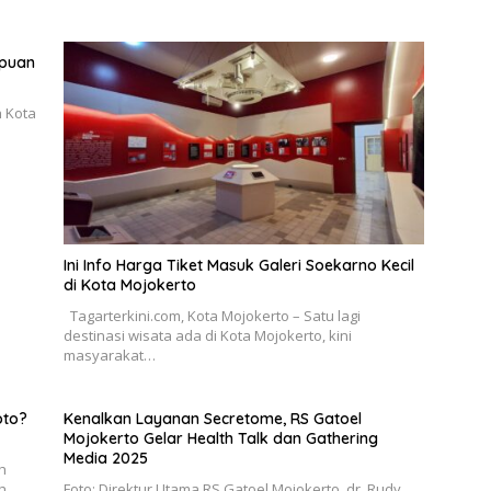
mpuan
h Kota
Ini Info Harga Tiket Masuk Galeri Soekarno Kecil
di Kota Mojokerto
Tagarterkini.com, Kota Mojokerto – Satu lagi
destinasi wisata ada di Kota Mojokerto, kini
masyarakat…
oto?
Kenalkan Layanan Secretome, RS Gatoel
Mojokerto Gelar Health Talk dan Gathering
Media 2025
h
eh…
Foto: Direktur Utama RS Gatoel Mojokerto, dr. Rudy