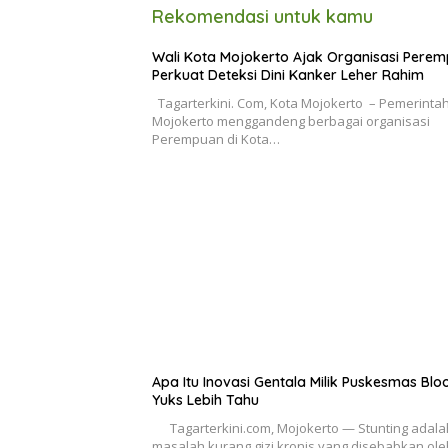
Rekomendasi untuk kamu
Wali Kota Mojokerto Ajak Organisasi Pere
Perkuat Deteksi Dini Kanker Leher Rahim
Tagarterkini. Com, Kota Mojokerto – Pemerinta
Mojokerto menggandeng berbagai organisasi
Perempuan di Kota…
Apa Itu Inovasi Gentala Milik Puskesmas Blo
Yuks Lebih Tahu
Tagarterkini.com, Mojokerto — Stunting adala
masalah kurang gizi kronis yang disebabkan ol