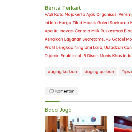
Berita Terkait
Wali Kota Mojokerto Ajak Organisasi Perem
Ini Info Harga Tiket Masuk Galeri Soekarno 
Apa Itu Inovasi Gentala Milik Puskesmas Blo
Kenalkan Layanan Secretome, RS Gatoel Moj
Profil Lengkap Ning Umi Laila, Ustadzah Cant
Dijamin Enak! Inilah 5 Disert Manis Khas In
daging kurban
daging qurban
Tips
Komentar
Baca Juga