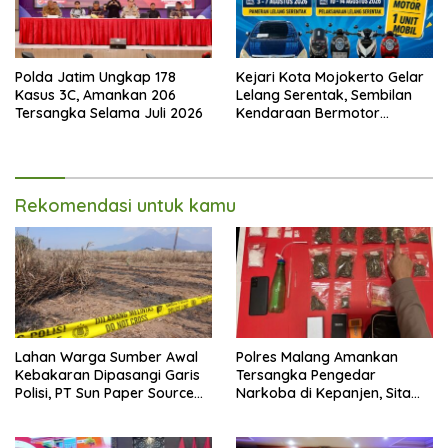
Polda Jatim Ungkap 178
Kejari Kota Mojokerto Gelar
Kasus 3C, Amankan 206
Lelang Serentak, Sembilan
Tersangka Selama Juli 2026
Kendaraan Bermotor
Ditawarkan
Rekomendasi untuk kamu
Lahan Warga Sumber Awal
Polres Malang Amankan
Kebakaran Dipasangi Garis
Tersangka Pengedar
Polisi, PT Sun Paper Source
Narkoba di Kepanjen, Sita
Pastikan Operasional
Sabu 96 Gram dan Ganja 131
Berjalan Normal
Gram