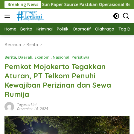
Langsung
un Paper Source Pastikan Operasional Berjalan Normal
Breaking News
ke
konten
Home
Berita
Kriminal
Politik
Otomotif
Olahraga
Tag Ber
Beranda
Berita
Berita
,
Daerah
,
Ekonomi
,
Nasional
,
Peristiwa
Pemkot Mojokerto Tegakkan
Aturan, PT Telkom Penuhi
Kewajiban Perizinan dan Sewa
Rumija
Tagarterkini
Desember 14, 2025