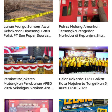
Lahan Warga Sumber Awal
Polres Malang Amankan
Kebakaran Dipasangi Garis
Tersangka Pengedar
Polisi, PT Sun Paper Source
Narkoba di Kepanjen, Sita
Pastikan Operasional
Sabu 96 Gram dan Ganja 131
Berjalan Normal
Gram
Pemkot Mojokerto
Gelar Rakerda, DPD Golkar
Matangkan Perubahan APBD
Kota Mojokerto Targetkan 5
2026 Sekaligus Siapkan Arah
Kursi DPRD 2029
Pembangunan 2027