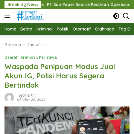
Langsung
 PT Sun Paper Source Pastikan Operasional Berjalan Normal
Breaking News
ke
konten
Home
Berita
Kriminal
Politik
Otomotif
Olahraga
Tag Ber
Beranda
Daerah
Daerah
,
Kriminal
,
Peristiwa
Waspada Penipuan Modus Jual
Akun IG, Polisi Harus Segera
Bertindak
Tagarterkini
Oktober 29, 2022