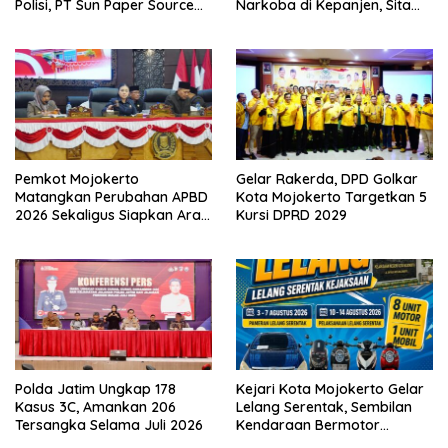
Polisi, PT Sun Paper Source
Narkoba di Kepanjen, Sita
Pastikan Operasional
Sabu 96 Gram dan Ganja 131
Berjalan Normal
Gram
Pemkot Mojokerto
Gelar Rakerda, DPD Golkar
Matangkan Perubahan APBD
Kota Mojokerto Targetkan 5
2026 Sekaligus Siapkan Arah
Kursi DPRD 2029
Pembangunan 2027
Polda Jatim Ungkap 178
Kejari Kota Mojokerto Gelar
Kasus 3C, Amankan 206
Lelang Serentak, Sembilan
Tersangka Selama Juli 2026
Kendaraan Bermotor
Ditawarkan