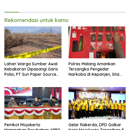
Rekomendasi untuk kamu
Lahan Warga Sumber Awal
Polres Malang Amankan
Kebakaran Dipasangi Garis
Tersangka Pengedar
Polisi, PT Sun Paper Source
Narkoba di Kepanjen, Sita
Pastikan Operasional
Sabu 96 Gram dan Ganja 131
Berjalan Normal
Gram
Pemkot Mojokerto
Gelar Rakerda, DPD Golkar