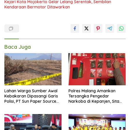
Kejari Kota Mojokerto Gelar Lelang Serentak, Sembilan
Kendaraan Bermotor Ditawarkan
Baca Juga
Lahan Warga Sumber Awal
Polres Malang Amankan
Kebakaran Dipasangi Garis
Tersangka Pengedar
Polisi, PT Sun Paper Source
Narkoba di Kepanjen, Sita
Pastikan Operasional
Sabu 96 Gram dan Ganja 131
Berjalan Normal
Gram