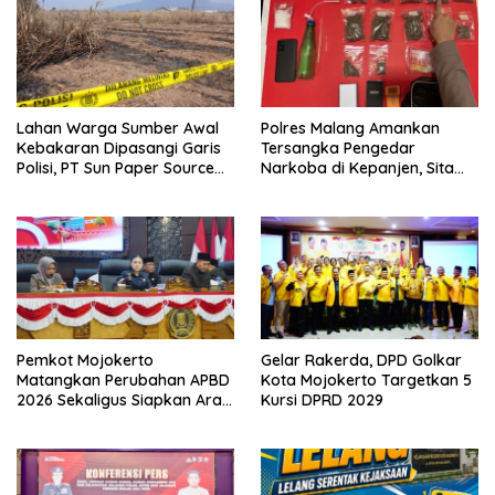
Lahan Warga Sumber Awal
Polres Malang Amankan
Kebakaran Dipasangi Garis
Tersangka Pengedar
Polisi, PT Sun Paper Source
Narkoba di Kepanjen, Sita
Pastikan Operasional
Sabu 96 Gram dan Ganja 131
Berjalan Normal
Gram
Pemkot Mojokerto
Gelar Rakerda, DPD Golkar
Matangkan Perubahan APBD
Kota Mojokerto Targetkan 5
2026 Sekaligus Siapkan Arah
Kursi DPRD 2029
Pembangunan 2027