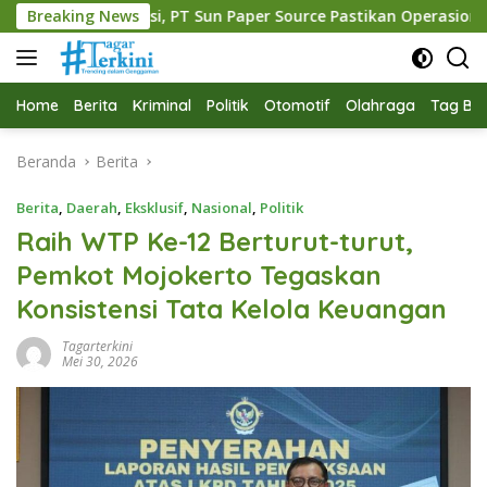
Langsung
, PT Sun Paper Source Pastikan Operasional Berjalan Normal
Breaking News
ke
konten
Home
Berita
Kriminal
Politik
Otomotif
Olahraga
Tag Ber
Beranda
Berita
Berita
,
Daerah
,
Eksklusif
,
Nasional
,
Politik
Raih WTP Ke-12 Berturut-turut,
Pemkot Mojokerto Tegaskan
Konsistensi Tata Kelola Keuangan
Tagarterkini
Mei 30, 2026