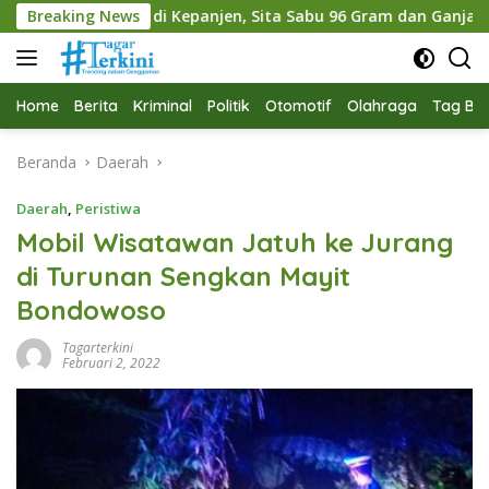
Langsung
 Kepanjen, Sita Sabu 96 Gram dan Ganja 131 Gram
Breaking News
Pem
ke
konten
Home
Berita
Kriminal
Politik
Otomotif
Olahraga
Tag Ber
Beranda
Daerah
Daerah
,
Peristiwa
Mobil Wisatawan Jatuh ke Jurang
di Turunan Sengkan Mayit
Bondowoso
Tagarterkini
Februari 2, 2022