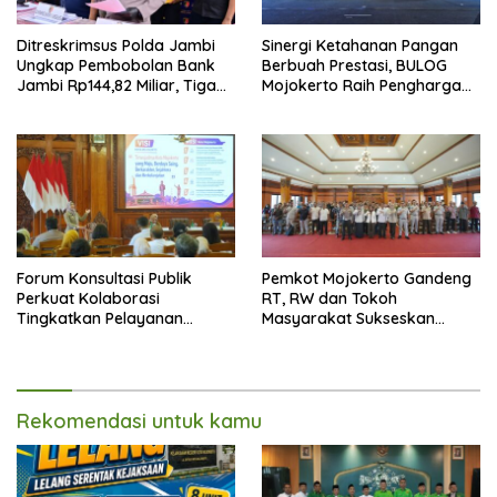
Ditreskrimsus Polda Jambi
Sinergi Ketahanan Pangan
Ungkap Pembobolan Bank
Berbuah Prestasi, BULOG
Jambi Rp144,82 Miliar, Tiga
Mojokerto Raih Penghargaan
Tersangka Diamankan
Polres Mojokerto pada Hari
Bhayangkara ke-80
Forum Konsultasi Publik
Pemkot Mojokerto Gandeng
Perkuat Kolaborasi
RT, RW dan Tokoh
Tingkatkan Pelayanan
Masyarakat Sukseskan
Perizinan dan Iklim Investasi
Opsen PKB dan BBNKB
Kota Mojokerto
Rekomendasi untuk kamu