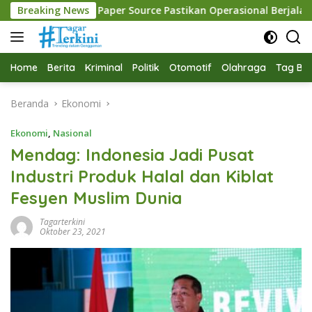
Langsung
per Source Pastikan Operasional Berjalan Normal
Breaking News
Polre
ke
konten
Home
Berita
Kriminal
Politik
Otomotif
Olahraga
Tag Ber
Beranda
Ekonomi
Ekonomi
,
Nasional
Mendag: Indonesia Jadi Pusat
Industri Produk Halal dan Kiblat
Fesyen Muslim Dunia
Tagarterkini
Oktober 23, 2021