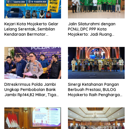
Kejari Kota Mojokerto Gelar
Jalin Silaturahmi dengan
Lelang Serentak, Sembilan
PCNU, DPC PPP Kota
Kendaraan Bermotor
Mojokerto: Jadi Ruang
Ditawarkan
Dialog Penguatan Peran
Ditreskrimsus Polda Jambi
Sinergi Ketahanan Pangan
Ungkap Pembobolan Bank
Berbuah Prestasi, BULOG
Jambi Rp144,82 Miliar, Tiga
Mojokerto Raih Penghargaan
Tersangka Diamankan
Polres Mojokerto pada Hari
Bhayangkara ke-80