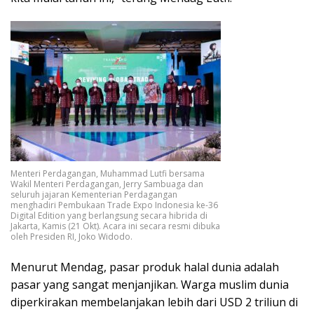
Menteri Perdagangan, Muhammad Lutfi bersama
Wakil Menteri Perdagangan, Jerry Sambuaga dan
seluruh jajaran Kementerian Perdagangan
menghadiri Pembukaan Trade Expo Indonesia ke-36
Digital Edition yang berlangsung secara hibrida di
Jakarta, Kamis (21 Okt). Acara ini secara resmi dibuka
oleh Presiden RI, Joko Widodo.
Menurut Mendag, pasar produk halal dunia adalah
pasar yang sangat menjanjikan. Warga muslim dunia
diperkirakan membelanjakan lebih dari USD 2 triliun di