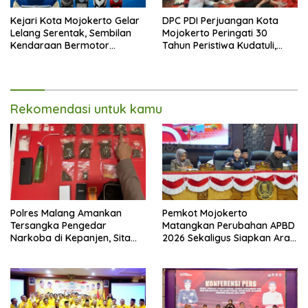
Kejari Kota Mojokerto Gelar
DPC PDI Perjuangan Kota
Lelang Serentak, Sembilan
Mojokerto Peringati 30
Kendaraan Bermotor
Tahun Peristiwa Kudatuli,
Ditawarkan
Refleksi Demokrasi dari
Perjuangan Panjang
Rekomendasi untuk kamu
Polres Malang Amankan
Pemkot Mojokerto
Tersangka Pengedar
Matangkan Perubahan APBD
Narkoba di Kepanjen, Sita
2026 Sekaligus Siapkan Arah
Sabu 96 Gram dan Ganja 131
Pembangunan 2027
Gram