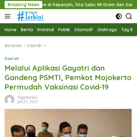
Langsung
koba di Kepanjen, Sita Sabu 96 Gram dan Ganja 131 Gram
Breaking News
ke
konten
Home
Berita
Kriminal
Politik
Otomotif
Olahraga
Tag Ber
Beranda
Daerah
Daerah
Melalui Aplikasi Gayatri dan
Gandeng PSMTI, Pemkot Mojokerto
Permudah Vaksinasi Covid-19
Tagarterkini
Juli 27, 2021