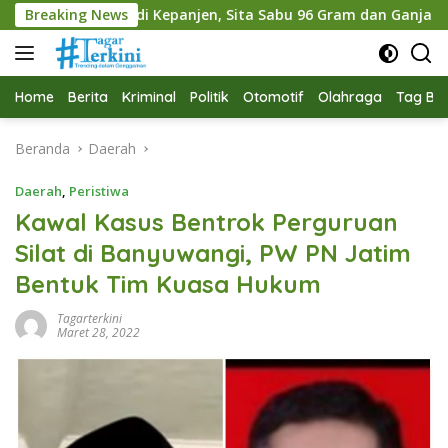
Langsung
Kepanjen, Sita Sabu 96 Gram dan Ganja 131 Gram
Breaking News
Pemk
ke
konten
Home
Berita
Kriminal
Politik
Otomotif
Olahraga
Tag Ber
Beranda
Daerah
Daerah
,
Peristiwa
Kawal Kasus Bentrok Perguruan
Silat di Banyuwangi, PW PN Jatim
Bentuk Tim Kuasa Hukum
Tagarterkini
Maret 28, 2022