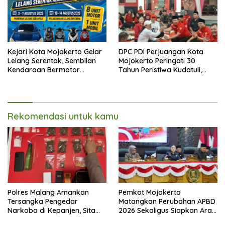
Kejari Kota Mojokerto Gelar
DPC PDI Perjuangan Kota
Lelang Serentak, Sembilan
Mojokerto Peringati 30
Kendaraan Bermotor
Tahun Peristiwa Kudatuli,
Ditawarkan
Refleksi Demokrasi dari
Perjuangan Panjang
Rekomendasi untuk kamu
Polres Malang Amankan
Pemkot Mojokerto
Tersangka Pengedar
Matangkan Perubahan APBD
Narkoba di Kepanjen, Sita
2026 Sekaligus Siapkan Arah
Sabu 96 Gram dan Ganja 131
Pembangunan 2027