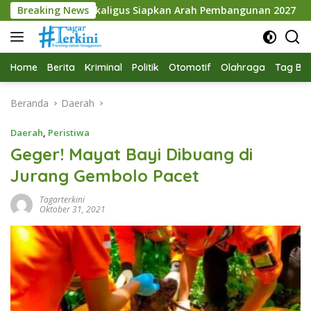
Langsung
kaligus Siapkan Arah Pembangunan 2027
Breaking News
Gelar Rakerd
ke
konten
Home
Berita
Kriminal
Politik
Otomotif
Olahraga
Tag Ber
Beranda
Daerah
Daerah
,
Peristiwa
Geger! Mayat Bayi Dibuang di
Jurang Gembolo Pacet
Tagarterkini
Oktober 31, 2021