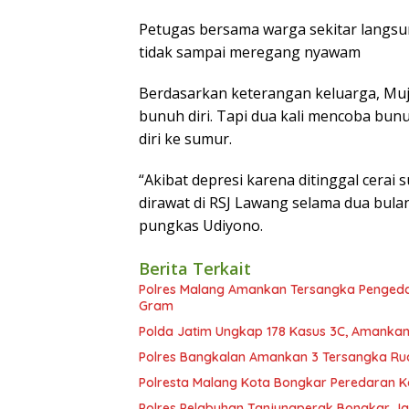
Petugas bersama warga sekitar langs
tidak sampai meregang nyawam
Berdasarkan keterangan keluarga, Muji
bunuh diri. Tapi dua kali mencoba bun
diri ke sumur.
“Akibat depresi karena ditinggal cerai
dirawat di RSJ Lawang selama dua bulan
pungkas Udiyono.
Berita Terkait
Polres Malang Amankan Tersangka Pengedar
Gram
Polda Jatim Ungkap 178 Kasus 3C, Amankan
Polres Bangkalan Amankan 3 Tersangka R
Polresta Malang Kota Bongkar Peredaran K
Polres Pelabuhan Tanjungperak Bongkar Ja