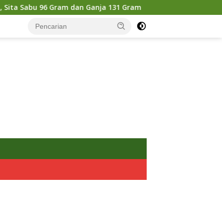
 dan Ganja 131 Gram
Pemkot Mojokerto Matangkan Per