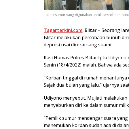
Lokasi sumur yang digunakan untuk percobaan bunu
Tagarterkini.com
, Blitar
– Seorang lans
Blitar melakukan percobaan bunuh dir
depresi usai dicerai sang suami.
Kasi Humas Polres Blitar Iptu Udiyon
Senin (18/4/2022) malah. Bahwa ada se
“Korban tinggal di rumah menantunya 
Sejak dua bulan yang lalu,” ujarnya saat
Udiyono menyebut, Mujiati melakukan 
menyeburkan diri ke dalam sumur mili
“Pemilik sumur mendengar suara yang b
menemukan korban sudah ada di dalam