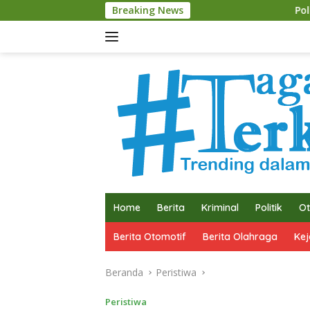
Langsung
Breaking News
Polres Malang Amankan
ke
konten
Home
Berita
Kriminal
Politik
Ot
Berita Otomotif
Berita Olahraga
Kej
Beranda
Peristiwa
Peristiwa