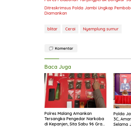
Ditreskrimsus Polda Jambi Ungkap Pembobo
Diamankan
blitar
Cerai
Nyemplung sumur
Komentar
Baca Juga
Polres Malang Amankan
Polda Ja
Tersangka Pengedar Narkoba
3C, Ama
di Kepanjen, Sita Sabu 96 Gram
Selama J
dan Ganja 131 Gram