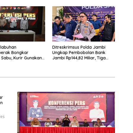
elabuhan
Ditreskrimsus Polda Jambi
perak Bongkar
Ungkap Pembobolan Bank
 Sabu, Kurir Gunakan
Jambi Rp144,82 Miliar, Tiga
 Zangi Diamankan
Tersangka Diamankan
ar
an
res