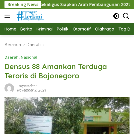
Langsung
Sekaligus Siapkan Arah Pembangunan 2027
Breaking News
Gelar Rake
ke
konten
Home
Berita
Kriminal
Politik
Otomotif
Olahraga
Tag Ber
Beranda
Daerah
Daerah
,
Nasional
Densus 88 Amankan Terduga
Teroris di Bojonegoro
Tagarterkini
November 9, 2021