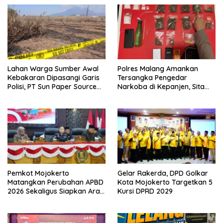
Lahan Warga Sumber Awal
Polres Malang Amankan
Kebakaran Dipasangi Garis
Tersangka Pengedar
Polisi, PT Sun Paper Source
Narkoba di Kepanjen, Sita
Pastikan Operasional
Sabu 96 Gram dan Ganja 131
Berjalan Normal
Gram
Pemkot Mojokerto
Gelar Rakerda, DPD Golkar
Matangkan Perubahan APBD
Kota Mojokerto Targetkan 5
2026 Sekaligus Siapkan Arah
Kursi DPRD 2029
Pembangunan 2027