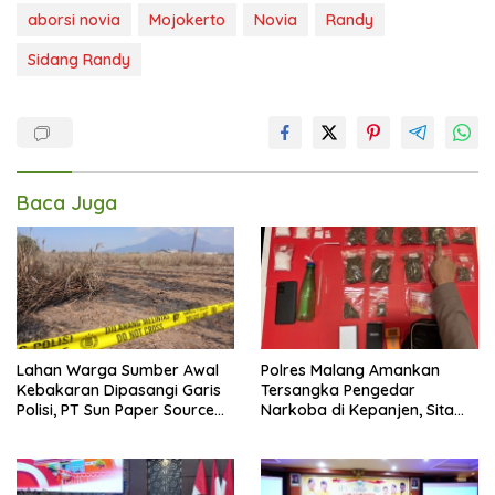
aborsi novia
Mojokerto
Novia
Randy
Sidang Randy
Baca Juga
Lahan Warga Sumber Awal
Polres Malang Amankan
Kebakaran Dipasangi Garis
Tersangka Pengedar
Polisi, PT Sun Paper Source
Narkoba di Kepanjen, Sita
Pastikan Operasional
Sabu 96 Gram dan Ganja 131
Berjalan Normal
Gram