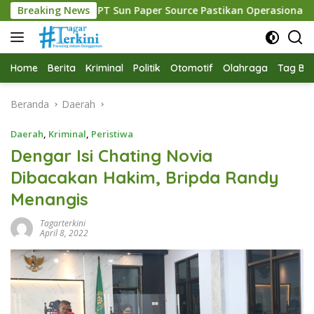
Langsung
T Sun Paper Source Pastikan Operasional Berjalan Normal
Breaking News
ke
konten
Home
Berita
Kriminal
Politik
Otomotif
Olahraga
Tag Ber
Beranda
Daerah
Daerah
,
Kriminal
,
Peristiwa
Dengar Isi Chating Novia
Dibacakan Hakim, Bripda Randy
Menangis
Tagarterkini
April 8, 2022