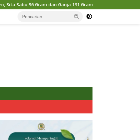
am dan Ganja 131 Gram
Pemkot Mojokerto Matangkan P