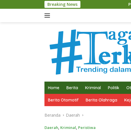
Langsung
Breaking News
Polres Malang Aman
ke
konten
Home
Berita
Kriminal
Politik
Ot
Berita Otomotif
Berita Olahraga
Kej
Beranda
Daerah
Daerah
,
Kriminal
,
Peristiwa