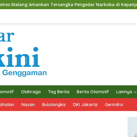
kan Tersangka Pengedar Narkoba di Kepanjen, Sita Sabu 96 Gr
omotif
Olahraga
Tag Berita
Berita Otomotif
Lainnya
ahatan
Nissan
Bulutangkis
DKI Jakarta
Gerindra