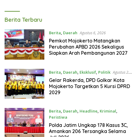
Tagarterkini
Berita Terbaru
Berita
,
Daerah
Agustus 6, 2026
Pemkot Mojokerto Matangkan
Perubahan APBD 2026 Sekaligus
Siapkan Arah Pembangunan 2027
Berita
,
Daerah
,
Eksklusif
,
Politik
Agustus 2,
2026
Gelar Rakerda, DPD Golkar Kota
Mojokerto Targetkan 5 Kursi DPRD
2029
Berita
,
Daerah
,
Headline
,
Kriminal
,
Peristiwa
Agustus 1, 2026
Polda Jatim Ungkap 178 Kasus 3C,
Amankan 206 Tersangka Selama