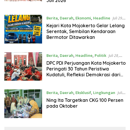
Juli 2026
Berita
,
Daerah
,
Ekonomi
,
Headline
Juli 29,
2026
Kejari Kota Mojokerto Gelar Lelang
Serentak, Sembilan Kendaraan
Bermotor Ditawarkan
Berita
,
Daerah
,
Headline
,
Politik
Juli 28,
2026
DPC PDI Perjuangan Kota Mojokerto
Peringati 30 Tahun Peristiwa
Kudatuli, Refleksi Demokrasi dari
Perjuangan Panjang
Berita
,
Daerah
,
Eksklusif
,
Lingkungan
Juli
23, 2026
Ning Ita Targetkan CKG 100 Persen
pada Oktober