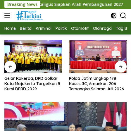
Langsung
igus Siapkan Arah Pembangunan 2027
Breaking News
Gelar Rakerda, D
ke
konten
Home
Berita
Kriminal
Politik
Otomotif
Olahraga
Tag Ber
Gelar Rakerda, DPD Golkar
Polda Jatim Ungkap 178
Kota Mojokerto Targetkan 5
Kasus 3C, Amankan 206
Kursi DPRD 2029
Tersangka Selama Juli 2026