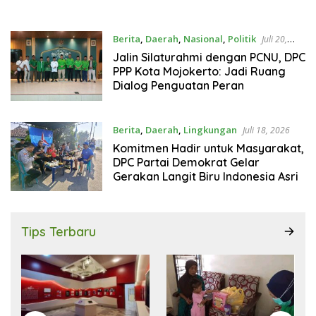
Berita
,
Daerah
,
Nasional
,
Politik
Juli 20,
2026
Jalin Silaturahmi dengan PCNU, DPC
PPP Kota Mojokerto: Jadi Ruang
Dialog Penguatan Peran
Berita
,
Daerah
,
Lingkungan
Juli 18, 2026
Komitmen Hadir untuk Masyarakat,
DPC Partai Demokrat Gelar
Gerakan Langit Biru Indonesia Asri
Tips Terbaru