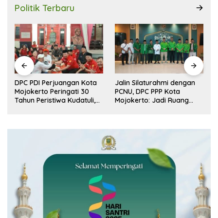
Politik Terbaru
DPC PDI Perjuangan Kota
Jalin Silaturahmi dengan
r
Mojokerto Peringati 30
PCNU, DPC PPP Kota
n
Tahun Peristiwa Kudatuli,
Mojokerto: Jadi Ruang
Refleksi Demokrasi dari
Dialog Penguatan Peran
Perjuangan Panjang