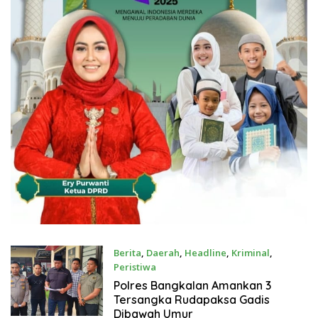
Berita
,
Daerah
,
Headline
,
Kriminal
,
Peristiwa
Juli 21, 2026
Polres Bangkalan Amankan 3
Tersangka Rudapaksa Gadis
Dibawah Umur