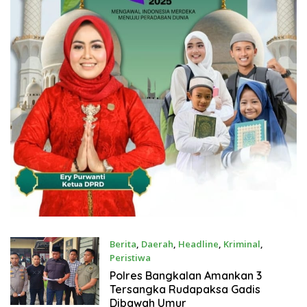
Berita
,
Daerah
,
Headline
,
Kriminal
,
Peristiwa
Juli 21, 2026
Polres Bangkalan Amankan 3
Tersangka Rudapaksa Gadis
Dibawah Umur