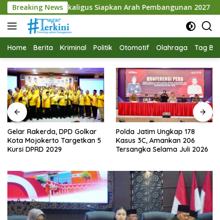
Langsung
igus Siapkan Arah Pembangunan 2027
Breaking News
Gelar Rakerda, 
ke
konten
Home
Berita
Kriminal
Politik
Otomotif
Olahraga
Tag Ber
Gelar Rakerda, DPD Golkar
Polda Jatim Ungkap 178
Kota Mojokerto Targetkan 5
Kasus 3C, Amankan 206
Kursi DPRD 2029
Tersangka Selama Juli 2026