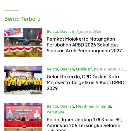
Tagarterkini
Berita Terbaru
Berita
,
Daerah
Agustus 6, 2026
Pemkot Mojokerto Matangkan
Perubahan APBD 2026 Sekaligus
Siapkan Arah Pembangunan 2027
Berita
,
Daerah
,
Eksklusif
,
Politik
Agustus 2,
2026
Gelar Rakerda, DPD Golkar Kota
Mojokerto Targetkan 5 Kursi DPRD
2029
Berita
,
Daerah
,
Headline
,
Kriminal
,
Peristiwa
Agustus 1, 2026
Polda Jatim Ungkap 178 Kasus 3C,
Amankan 206 Tersangka Selama