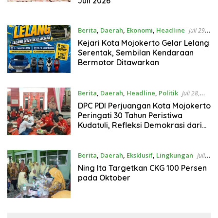
Juli 2026
Berita
,
Daerah
,
Ekonomi
,
Headline
Juli 29,
2026
Kejari Kota Mojokerto Gelar Lelang
Serentak, Sembilan Kendaraan
Bermotor Ditawarkan
Berita
,
Daerah
,
Headline
,
Politik
Juli 28,
2026
DPC PDI Perjuangan Kota Mojokerto
Peringati 30 Tahun Peristiwa
Kudatuli, Refleksi Demokrasi dari
Perjuangan Panjang
Berita
,
Daerah
,
Eksklusif
,
Lingkungan
Juli
23, 2026
Ning Ita Targetkan CKG 100 Persen
pada Oktober