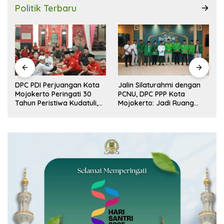
Politik Terbaru
DPC PDI Perjuangan Kota
Jalin Silaturahmi dengan
r
Mojokerto Peringati 30
PCNU, DPC PPP Kota
n
Tahun Peristiwa Kudatuli,
Mojokerto: Jadi Ruang
Refleksi Demokrasi dari
Dialog Penguatan Peran
Perjuangan Panjang