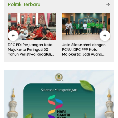
Politik Terbaru
DPC PDI Perjuangan Kota
Jalin Silaturahmi dengan
r
Mojokerto Peringati 30
PCNU, DPC PPP Kota
n
Tahun Peristiwa Kudatuli,
Mojokerto: Jadi Ruang
Refleksi Demokrasi dari
Dialog Penguatan Peran
Perjuangan Panjang