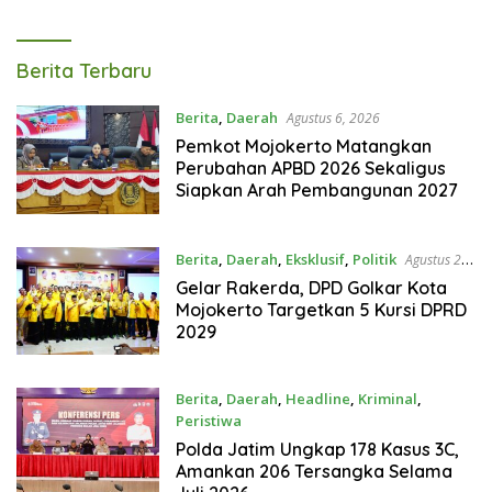
Tagarterkini
Berita Terbaru
Berita
,
Daerah
Agustus 6, 2026
Pemkot Mojokerto Matangkan
Perubahan APBD 2026 Sekaligus
Siapkan Arah Pembangunan 2027
Berita
,
Daerah
,
Eksklusif
,
Politik
Agustus 2,
2026
Gelar Rakerda, DPD Golkar Kota
Mojokerto Targetkan 5 Kursi DPRD
2029
Berita
,
Daerah
,
Headline
,
Kriminal
,
Peristiwa
Agustus 1, 2026
Polda Jatim Ungkap 178 Kasus 3C,
Amankan 206 Tersangka Selama