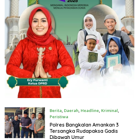
Berita
,
Daerah
,
Headline
,
Kriminal
,
Peristiwa
Juli 21, 2026
Polres Bangkalan Amankan 3
Tersangka Rudapaksa Gadis
Dibawah Umur