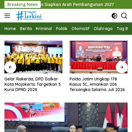
Langsung
Siapkan Arah Pembangunan 2027
Breaking News
Gelar Rakerda, DPD G
ke
konten
Home
Berita
Kriminal
Politik
Otomotif
Olahraga
Tag Ber
Gelar Rakerda, DPD Golkar
Polda Jatim Ungkap 178
Kota Mojokerto Targetkan 5
Kasus 3C, Amankan 206
Kursi DPRD 2029
Tersangka Selama Juli 2026