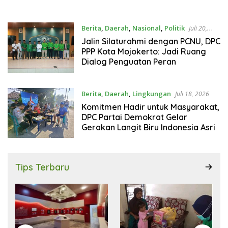
Berita
,
Daerah
,
Nasional
,
Politik
Juli 20,
2026
Jalin Silaturahmi dengan PCNU, DPC
PPP Kota Mojokerto: Jadi Ruang
Dialog Penguatan Peran
Berita
,
Daerah
,
Lingkungan
Juli 18, 2026
Komitmen Hadir untuk Masyarakat,
DPC Partai Demokrat Gelar
Gerakan Langit Biru Indonesia Asri
Tips Terbaru