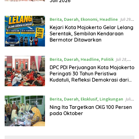
Juli 2026
Berita
,
Daerah
,
Ekonomi
,
Headline
Juli 29,
2026
Kejari Kota Mojokerto Gelar Lelang
Serentak, Sembilan Kendaraan
Bermotor Ditawarkan
Berita
,
Daerah
,
Headline
,
Politik
Juli 28,
2026
DPC PDI Perjuangan Kota Mojokerto
Peringati 30 Tahun Peristiwa
Kudatuli, Refleksi Demokrasi dari
Perjuangan Panjang
Berita
,
Daerah
,
Eksklusif
,
Lingkungan
Juli
23, 2026
Ning Ita Targetkan CKG 100 Persen
pada Oktober