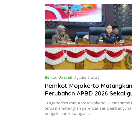
Berita
,
Daerah
Agustus 6, 2026
Pemkot Mojokerto Matangka
Perubahan APBD 2026 Sekalig
Arah Pembangunan 2027
Tagarterkini.com, Kota Mojokerto – Pemerintah 
terus mematangkan perencanaan pembanguna
pengelolaan keuangan…