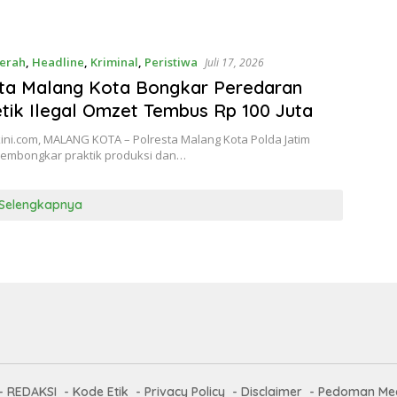
erah
,
Headline
,
Kriminal
,
Peristiwa
Juli 17, 2026
ta Malang Kota Bongkar Peredaran
ik Ilegal Omzet Tembus Rp 100 Juta
ini.com, MALANG KOTA – Polresta Malang Kota Polda Jatim
membongkar praktik produksi dan…
Selengkapnya
REDAKSI
Kode Etik
Privacy Policy
Disclaimer
Pedoman Med