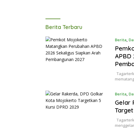
Tagarterkini
Berita Terbaru
Berita
,
Da
Pemko
APBD 2
Pemba
Tagarterki
mematang
Berita
,
Da
Gelar 
Target
Tagarterk
menggelar