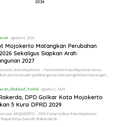
2026
erah
Agustus 6, 2026
t Mojokerto Matangkan Perubahan
026 Sekaligus Siapkan Arah
ngunan 2027
ni.com, Kota Mojokerto – Pemerintah Kota Mojokerto terus
kan perencanaan pembangunan dan pengelolaan keuangan…
erah
,
Eksklusif
,
Politik
Agustus 2, 2026
Rakerda, DPD Golkar Kota Mojokerto
kan 5 Kursi DPRD 2029
ini.com, MOJOKERTO – DPD Partai Golkar Kota Mojokerto
 Rapat Kerja Daerah (Rakerda) di…