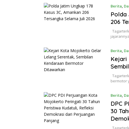
Berita
,
Da
Polda 
206 Te
Tagarterk
jajaranny
Berita
,
Da
Kejari
Sembi
Tagarterk
bermotor y
Berita
,
Da
DPC PD
30 Tah
Demokr
Tagarterki