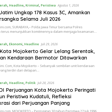
erah
,
Headline
,
Kriminal
,
Peristiwa
Agustus 1, 2026
Jatim Ungkap 178 Kasus 3C, Amankan
rsangka Selama Juli 2026
ini.com, SURABAYA,– Polda Jawa Timur bersama Polres
a terus menunjukkan komitmennya dalam menjaga keamanan…
erah
,
Ekonomi
,
Headline
Juli 29, 2026
 Kota Mojokerto Gelar Lelang Serentak,
lan Kendaraan Bermotor Ditawarkan
ini. Com, Kota Mojokerto – Sebanyak sembilan unit kendaraan
ang terdiri dari delapan…
erah
,
Headline
,
Politik
Juli 28, 2026
I Perjuangan Kota Mojokerto Peringati
un Peristiwa Kudatuli, Refleksi
asi dari Perjuangan Panjang
ni.com, MOJOKERTO – Peringatan 30 tahun Peristiwa 27 Juli 1996