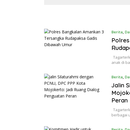
Demokrasi dari Perjuangan
Penguat
Panjang
Berita
,
Da
Polre
Rudap
Tagarterk
anak di b
Berita
,
Da
Jalin 
Mojoke
Peran
Tagarterk
berbagai 
Berita
,
Da