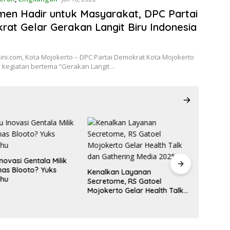
en Hadir untuk Masyarakat, DPC Partai
at Gelar Gerakan Langit Biru Indonesia
ni.com, Kota Mojokerto – DPC Partai Demokrat Kota Mojokerto
 kegiatan bertema “Gerakan Langit…
Inovasi Gentala Milik
as Blooto? Yuks
Kenalkan Layanan
ahu
Secretome, RS Gatoel
Profil 
Mojokerto Gelar Health Talk
Ustadza
dan Gathering Media 2025
Tiktok