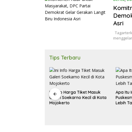
Komitm
Demokr
Asri
Tagarterki
menggelar
Tips Terbaru
Ini Info Harga Tiket Masuk
Apa Itu 
Galeri Soekarno Kecil di Kota
Puskesm
a Mojokerto Ajak
Mojokerto
Lebih T
asi Perempuan
Deteksi Dini Kanker
ahim