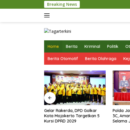
Langsung
Breaking News
Pemkot Mojok
ke
konten
Home
Berita
Kriminal
Politik
Ot
Berita Otomotif
Berita Olahraga
Kej
okerto Matangkan
Gelar Rakerda, DPD Golkar
Polda Ja
APBD 2026
Kota Mojokerto Targetkan 5
3C, Ama
iapkan Arah
Kursi DPRD 2029
Selama J
n 2027