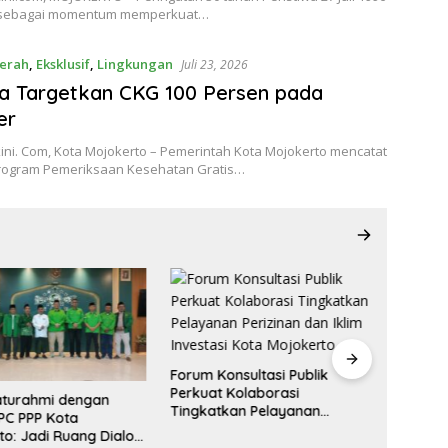
) sebagai momentum memperkuat…
erah
,
Eksklusif
,
Lingkungan
Juli 23, 2026
ta Targetkan CKG 100 Persen pada
er
ini. Com, Kota Mojokerto – Pemerintah Kota Mojokerto mencatat
rogram Pemeriksaan Kesehatan Gratis…
Forum Konsultasi Publik
Perluas
Perkuat Kolaborasi
Pemkot
laturahmi dengan
Tingkatkan Pelayanan
Jamban
PC PPP Kota
Perizinan dan Iklim Investasi
Keluar
to: Jadi Ruang Dialog
Kota Mojokerto