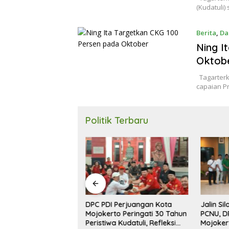
(Kudatuli
Berita
,
Da
Ning I
Oktob
Tagarterk
capaian P
Politik Terbaru
DPC PDI Perjuangan Kota
Jalin Si
kerda, DPD Golkar
Mojokerto Peringati 30 Tahun
PCNU, D
okerto Targetkan 5
Peristiwa Kudatuli, Refleksi
Mojoker
PRD 2029