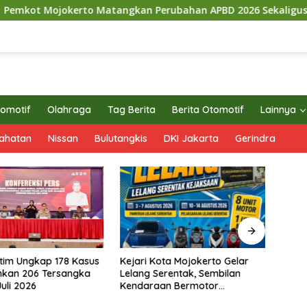
erto Matangkan Perubahan APBD 2026 Sekaligus Siapkan Ara
omotif
Olahraga
Tag Berita
Berita Otomotif
Lainnya
ahatan
Nissan
Bulutangkis
DKI Jakarta
Gerindra
Kejari Kota Mojokerto Gelar
DPC P
tim Ungkap 178 Kasus
Lelang Serentak, Sembilan
Mojok
nkan 206 Tersangka
Kendaraan Bermotor
Peris
uli 2026
Ditawarkan
Demo