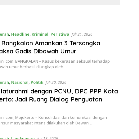
an Peran
erah
,
Headline
,
Kriminal
,
Peristiwa
Juli 21, 2026
s Bangkalan Amankan 3 Tersangka
aksa Gadis Dibawah Umur
ini.com, BANGKALAN – Kasus kekerasan seksual terhadap
awah umur berhasil diungkap oleh…
erah
,
Nasional
,
Politik
Juli 20, 2026
Silaturahmi dengan PCNU, DPC PPP Kota
rto: Jadi Ruang Dialog Penguatan
ini.com, Mojokerto – Konsolidasi dan komunikasi dengan
unsur masyarakat intens dilakukan oleh Dewan…
erah
,
Lingkungan
Juli 18, 2026