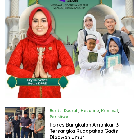
Berita
,
Daerah
,
Headline
,
Kriminal
,
Peristiwa
Juli 21, 2026
Polres Bangkalan Amankan 3
Tersangka Rudapaksa Gadis
Dibawah Umur