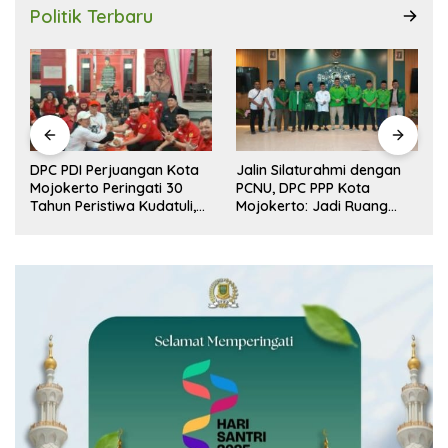
Politik Terbaru
DPC PDI Perjuangan Kota
Jalin Silaturahmi dengan
r
Mojokerto Peringati 30
PCNU, DPC PPP Kota
n
Tahun Peristiwa Kudatuli,
Mojokerto: Jadi Ruang
Refleksi Demokrasi dari
Dialog Penguatan Peran
Perjuangan Panjang