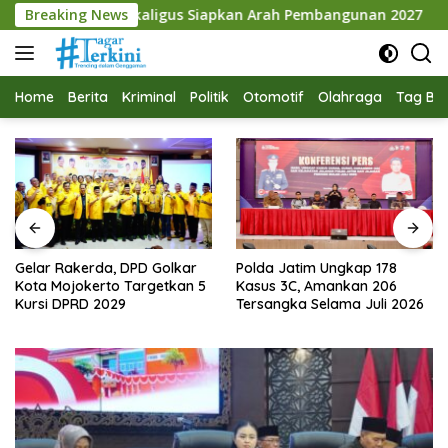
Langsung
igus Siapkan Arah Pembangunan 2027
Breaking News
Gelar Rakerda, D
ke
konten
Home
Berita
Kriminal
Politik
Otomotif
Olahraga
Tag Ber
Gelar Rakerda, DPD Golkar
Polda Jatim Ungkap 178
Kota Mojokerto Targetkan 5
Kasus 3C, Amankan 206
Kursi DPRD 2029
Tersangka Selama Juli 2026