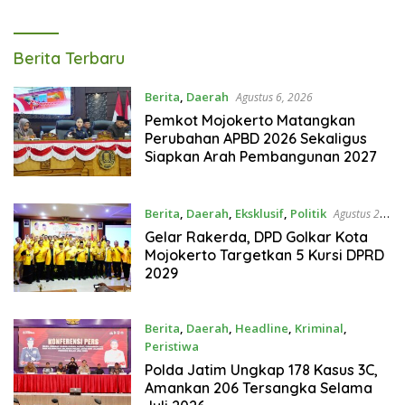
Tagarterkini
Berita Terbaru
Berita
,
Daerah
Agustus 6, 2026
Pemkot Mojokerto Matangkan
Perubahan APBD 2026 Sekaligus
Siapkan Arah Pembangunan 2027
Berita
,
Daerah
,
Eksklusif
,
Politik
Agustus 2,
2026
Gelar Rakerda, DPD Golkar Kota
Mojokerto Targetkan 5 Kursi DPRD
2029
Berita
,
Daerah
,
Headline
,
Kriminal
,
Peristiwa
Agustus 1, 2026
Polda Jatim Ungkap 178 Kasus 3C,
Amankan 206 Tersangka Selama