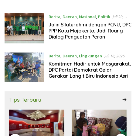
Berita
,
Daerah
,
Nasional
,
Politik
Juli 20,
2026
Jalin Silaturahmi dengan PCNU, DPC
PPP Kota Mojokerto: Jadi Ruang
Dialog Penguatan Peran
Berita
,
Daerah
,
Lingkungan
Juli 18, 2026
Komitmen Hadir untuk Masyarakat,
DPC Partai Demokrat Gelar
Gerakan Langit Biru Indonesia Asri
Tips Terbaru