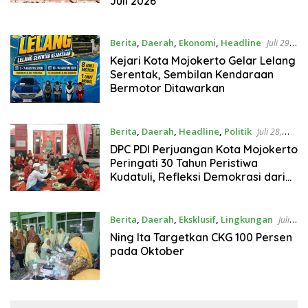
Juli 2026
Berita
,
Daerah
,
Ekonomi
,
Headline
Juli 29,
2026
Kejari Kota Mojokerto Gelar Lelang
Serentak, Sembilan Kendaraan
Bermotor Ditawarkan
Berita
,
Daerah
,
Headline
,
Politik
Juli 28,
2026
DPC PDI Perjuangan Kota Mojokerto
Peringati 30 Tahun Peristiwa
Kudatuli, Refleksi Demokrasi dari
Perjuangan Panjang
Berita
,
Daerah
,
Eksklusif
,
Lingkungan
Juli
23, 2026
Ning Ita Targetkan CKG 100 Persen
pada Oktober