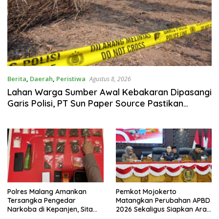
Berita
,
Daerah
,
Peristiwa
Agustus 8, 2026
Lahan Warga Sumber Awal Kebakaran Dipasangi
Garis Polisi, PT Sun Paper Source Pastikan
Operasional Berjalan Normal
Polres Malang Amankan
Pemkot Mojokerto
Tersangka Pengedar
Matangkan Perubahan APBD
Narkoba di Kepanjen, Sita
2026 Sekaligus Siapkan Arah
Sabu 96 Gram dan Ganja 131
Pembangunan 2027