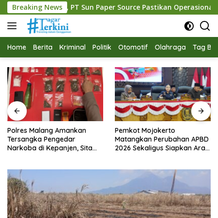
Langsung
, PT Sun Paper Source Pastikan Operasional Berjalan Normal
Breaking News
ke
konten
Home
Berita
Kriminal
Politik
Otomotif
Olahraga
Tag Ber
Polres Malang Amankan
Pemkot Mojokerto
Tersangka Pengedar
Matangkan Perubahan APBD
Narkoba di Kepanjen, Sita
2026 Sekaligus Siapkan Arah
Sabu 96 Gram dan Ganja 131
Pembangunan 2027
Gram