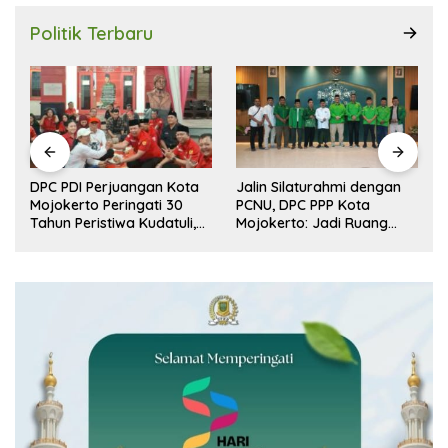
Politik Terbaru
r
DPC PDI Perjuangan Kota
Jalin Silaturahmi dengan
n
Mojokerto Peringati 30
PCNU, DPC PPP Kota
Tahun Peristiwa Kudatuli,
Mojokerto: Jadi Ruang
Refleksi Demokrasi dari
Dialog Penguatan Peran
Perjuangan Panjang