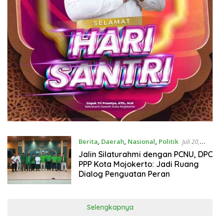
Berita
,
Daerah
,
Nasional
,
Politik
Juli 20,
2026
Jalin Silaturahmi dengan PCNU, DPC
PPP Kota Mojokerto: Jadi Ruang
Dialog Penguatan Peran
Selengkapnya