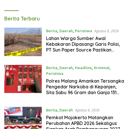
Gram
Tagarterkini
Berita Terbaru
Berita
,
Daerah
,
Peristiwa
Agustus 8, 2026
Lahan Warga Sumber Awal
Kebakaran Dipasangi Garis Polisi,
PT Sun Paper Source Pastikan
Operasional Berjalan Normal
Berita
,
Daerah
,
Headline
,
Kriminal
,
Peristiwa
Agustus 7, 2026
Polres Malang Amankan Tersangka
Pengedar Narkoba di Kepanjen,
Sita Sabu 96 Gram dan Ganja 131
Gram
Berita
,
Daerah
Agustus 6, 2026
Pemkot Mojokerto Matangkan
Perubahan APBD 2026 Sekaligus
Siapkan Arah Pembangunan 2027