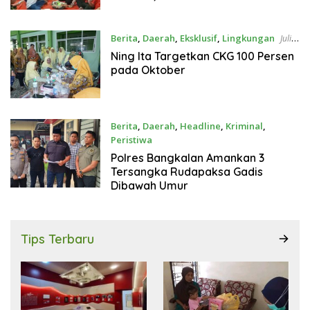
Perjuangan Panjang
Berita
,
Daerah
,
Eksklusif
,
Lingkungan
Juli
23, 2026
Ning Ita Targetkan CKG 100 Persen
pada Oktober
Berita
,
Daerah
,
Headline
,
Kriminal
,
Peristiwa
Juli 21, 2026
Polres Bangkalan Amankan 3
Tersangka Rudapaksa Gadis
Dibawah Umur
Tips Terbaru