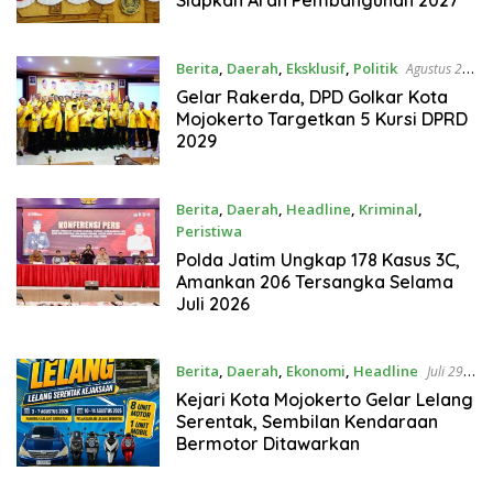
Berita
,
Daerah
,
Eksklusif
,
Politik
Agustus 2,
2026
Gelar Rakerda, DPD Golkar Kota
Mojokerto Targetkan 5 Kursi DPRD
2029
Berita
,
Daerah
,
Headline
,
Kriminal
,
Peristiwa
Agustus 1, 2026
Polda Jatim Ungkap 178 Kasus 3C,
Amankan 206 Tersangka Selama
Juli 2026
Berita
,
Daerah
,
Ekonomi
,
Headline
Juli 29,
2026
Kejari Kota Mojokerto Gelar Lelang
Serentak, Sembilan Kendaraan
Bermotor Ditawarkan