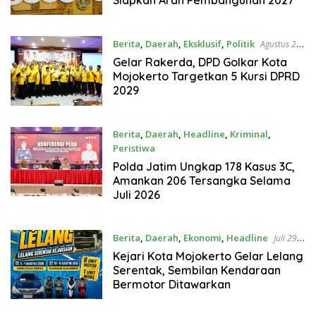
Berita
,
Daerah
,
Eksklusif
,
Politik
Agustus 2,
2026
Gelar Rakerda, DPD Golkar Kota
Mojokerto Targetkan 5 Kursi DPRD
2029
Berita
,
Daerah
,
Headline
,
Kriminal
,
Peristiwa
Agustus 1, 2026
Polda Jatim Ungkap 178 Kasus 3C,
Amankan 206 Tersangka Selama
Juli 2026
Berita
,
Daerah
,
Ekonomi
,
Headline
Juli 29,
2026
Kejari Kota Mojokerto Gelar Lelang
Serentak, Sembilan Kendaraan
Bermotor Ditawarkan