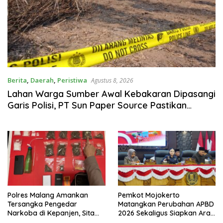
Berita
,
Daerah
,
Peristiwa
Agustus 8, 2026
Lahan Warga Sumber Awal Kebakaran Dipasangi
Garis Polisi, PT Sun Paper Source Pastikan
Operasional Berjalan Normal
Polres Malang Amankan
Pemkot Mojokerto
Tersangka Pengedar
Matangkan Perubahan APBD
Narkoba di Kepanjen, Sita
2026 Sekaligus Siapkan Arah
Sabu 96 Gram dan Ganja 131
Pembangunan 2027