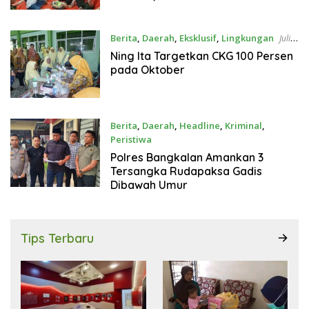
Perjuangan Panjang
Berita
,
Daerah
,
Eksklusif
,
Lingkungan
Juli
23, 2026
Ning Ita Targetkan CKG 100 Persen
pada Oktober
Berita
,
Daerah
,
Headline
,
Kriminal
,
Peristiwa
Juli 21, 2026
Polres Bangkalan Amankan 3
Tersangka Rudapaksa Gadis
Dibawah Umur
Tips Terbaru