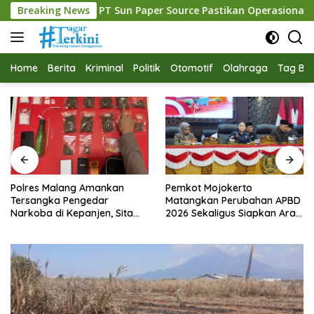
Langsung
T Sun Paper Source Pastikan Operasional Berjalan Normal
Breaking News
ke
konten
Home
Berita
Kriminal
Politik
Otomotif
Olahraga
Tag Ber
Polres Malang Amankan
Pemkot Mojokerto
Tersangka Pengedar
Matangkan Perubahan APBD
Narkoba di Kepanjen, Sita
2026 Sekaligus Siapkan Arah
Sabu 96 Gram dan Ganja 131
Pembangunan 2027
Gram