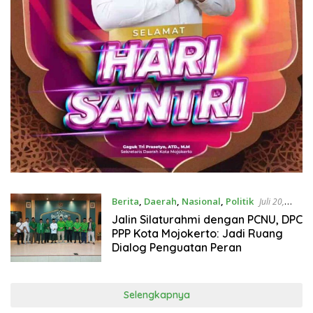
Berita
,
Daerah
,
Nasional
,
Politik
Juli 20,
2026
Jalin Silaturahmi dengan PCNU, DPC
PPP Kota Mojokerto: Jadi Ruang
Dialog Penguatan Peran
Selengkapnya