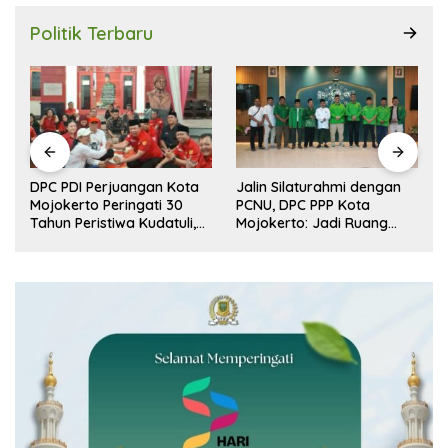
Politik Terbaru
r
DPC PDI Perjuangan Kota
Jalin Silaturahmi dengan
n
Mojokerto Peringati 30
PCNU, DPC PPP Kota
Tahun Peristiwa Kudatuli,
Mojokerto: Jadi Ruang
Refleksi Demokrasi dari
Dialog Penguatan Peran
Perjuangan Panjang