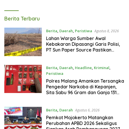
Gram
Tagarterkini
Berita Terbaru
Berita
,
Daerah
,
Peristiwa
Agustus 8, 2026
Lahan Warga Sumber Awal
Kebakaran Dipasangi Garis Polisi,
PT Sun Paper Source Pastikan
Operasional Berjalan Normal
Berita
,
Daerah
,
Headline
,
Kriminal
,
Peristiwa
Agustus 7, 2026
Polres Malang Amankan Tersangka
Pengedar Narkoba di Kepanjen,
Sita Sabu 96 Gram dan Ganja 131
Gram
Berita
,
Daerah
Agustus 6, 2026
Pemkot Mojokerto Matangkan
Perubahan APBD 2026 Sekaligus
Siapkan Arah Pembangunan 2027