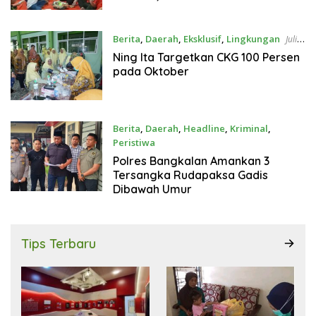
Perjuangan Panjang
Berita
,
Daerah
,
Eksklusif
,
Lingkungan
Juli
23, 2026
Ning Ita Targetkan CKG 100 Persen
pada Oktober
Berita
,
Daerah
,
Headline
,
Kriminal
,
Peristiwa
Juli 21, 2026
Polres Bangkalan Amankan 3
Tersangka Rudapaksa Gadis
Dibawah Umur
Tips Terbaru