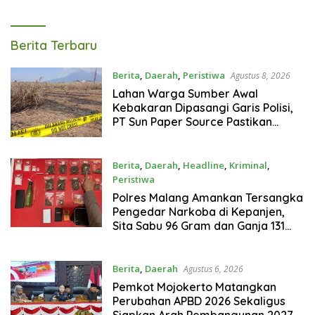
Gram
Tagarterkini
Berita Terbaru
Berita
,
Daerah
,
Peristiwa
Agustus 8, 2026
Lahan Warga Sumber Awal
Kebakaran Dipasangi Garis Polisi,
PT Sun Paper Source Pastikan
Operasional Berjalan Normal
Berita
,
Daerah
,
Headline
,
Kriminal
,
Peristiwa
Agustus 7, 2026
Polres Malang Amankan Tersangka
Pengedar Narkoba di Kepanjen,
Sita Sabu 96 Gram dan Ganja 131
Gram
Berita
,
Daerah
Agustus 6, 2026
Pemkot Mojokerto Matangkan
Perubahan APBD 2026 Sekaligus
Siapkan Arah Pembangunan 2027