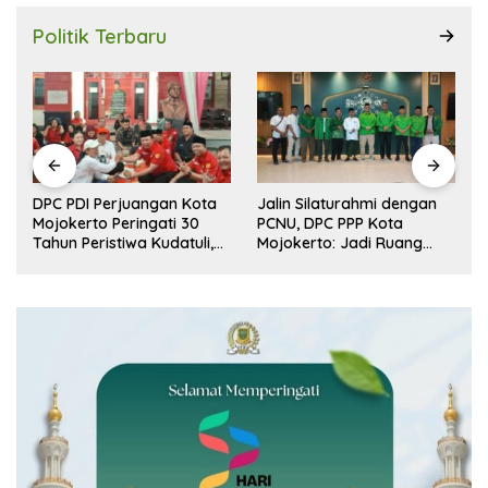
Politik Terbaru
r
DPC PDI Perjuangan Kota
Jalin Silaturahmi dengan
n
Mojokerto Peringati 30
PCNU, DPC PPP Kota
Tahun Peristiwa Kudatuli,
Mojokerto: Jadi Ruang
Refleksi Demokrasi dari
Dialog Penguatan Peran
Perjuangan Panjang