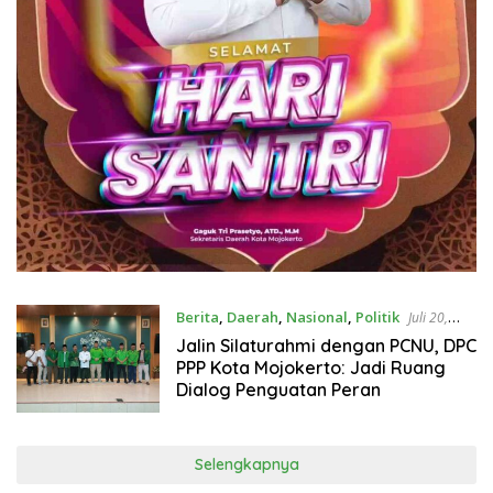
Berita
,
Daerah
,
Nasional
,
Politik
Juli 20,
2026
Jalin Silaturahmi dengan PCNU, DPC
PPP Kota Mojokerto: Jadi Ruang
Dialog Penguatan Peran
Selengkapnya