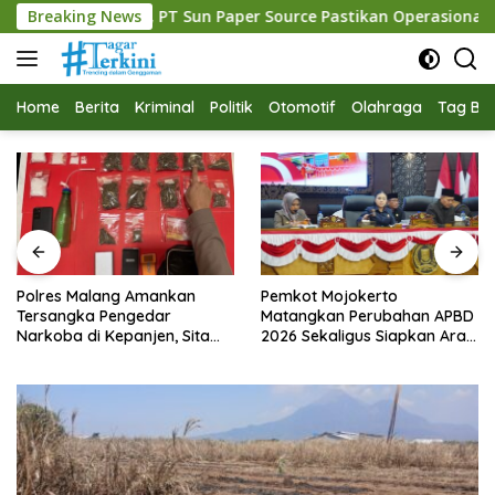
Langsung
, PT Sun Paper Source Pastikan Operasional Berjalan Normal
Breaking News
ke
konten
Home
Berita
Kriminal
Politik
Otomotif
Olahraga
Tag Ber
Polres Malang Amankan
Pemkot Mojokerto
Tersangka Pengedar
Matangkan Perubahan APBD
Narkoba di Kepanjen, Sita
2026 Sekaligus Siapkan Arah
Sabu 96 Gram dan Ganja 131
Pembangunan 2027
Gram