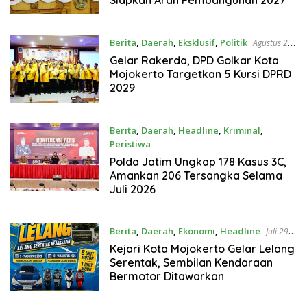
Berita
,
Daerah
,
Eksklusif
,
Politik
Agustus 2,
2026
Gelar Rakerda, DPD Golkar Kota
Mojokerto Targetkan 5 Kursi DPRD
2029
Berita
,
Daerah
,
Headline
,
Kriminal
,
Peristiwa
Agustus 1, 2026
Polda Jatim Ungkap 178 Kasus 3C,
Amankan 206 Tersangka Selama
Juli 2026
Berita
,
Daerah
,
Ekonomi
,
Headline
Juli 29,
2026
Kejari Kota Mojokerto Gelar Lelang
Serentak, Sembilan Kendaraan
Bermotor Ditawarkan