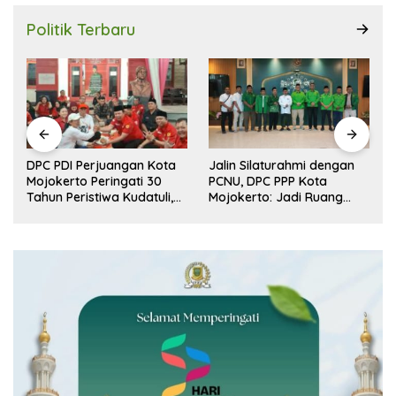
Politik Terbaru
DPC PDI Perjuangan Kota
Jalin Silaturahmi dengan
r
Mojokerto Peringati 30
PCNU, DPC PPP Kota
n
Tahun Peristiwa Kudatuli,
Mojokerto: Jadi Ruang
Refleksi Demokrasi dari
Dialog Penguatan Peran
Perjuangan Panjang