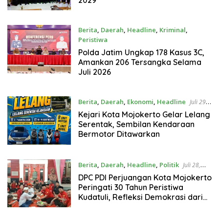
Berita
,
Daerah
,
Headline
,
Kriminal
,
Peristiwa
Agustus 1, 2026
Polda Jatim Ungkap 178 Kasus 3C,
Amankan 206 Tersangka Selama
Juli 2026
Berita
,
Daerah
,
Ekonomi
,
Headline
Juli 29,
2026
Kejari Kota Mojokerto Gelar Lelang
Serentak, Sembilan Kendaraan
Bermotor Ditawarkan
Berita
,
Daerah
,
Headline
,
Politik
Juli 28,
2026
DPC PDI Perjuangan Kota Mojokerto
Peringati 30 Tahun Peristiwa
Kudatuli, Refleksi Demokrasi dari
Perjuangan Panjang