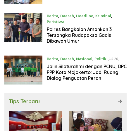
Berita
,
Daerah
,
Headline
,
Kriminal
,
Peristiwa
Juli 21, 2026
Polres Bangkalan Amankan 3
Tersangka Rudapaksa Gadis
Dibawah Umur
Berita
,
Daerah
,
Nasional
,
Politik
Juli 20,
2026
Jalin Silaturahmi dengan PCNU, DPC
PPP Kota Mojokerto: Jadi Ruang
Dialog Penguatan Peran
Tips Terbaru