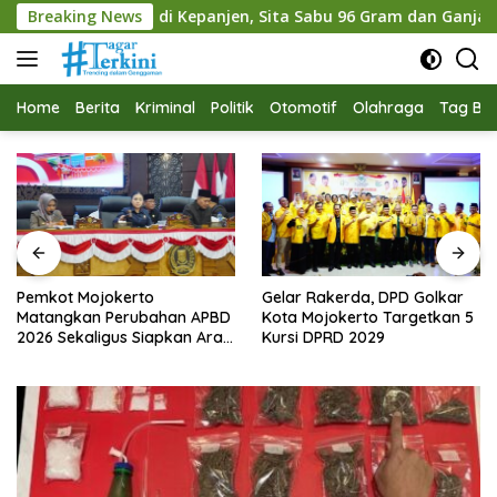
Langsung
 Kepanjen, Sita Sabu 96 Gram dan Ganja 131 Gram
Breaking News
Pem
ke
konten
Home
Berita
Kriminal
Politik
Otomotif
Olahraga
Tag Ber
Pemkot Mojokerto
Gelar Rakerda, DPD Golkar
Matangkan Perubahan APBD
Kota Mojokerto Targetkan 5
2026 Sekaligus Siapkan Arah
Kursi DPRD 2029
Pembangunan 2027