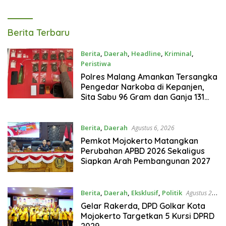
Tagarterkini
Berita Terbaru
Berita
,
Daerah
,
Headline
,
Kriminal
,
Peristiwa
Agustus 7, 2026
Polres Malang Amankan Tersangka
Pengedar Narkoba di Kepanjen,
Sita Sabu 96 Gram dan Ganja 131
Gram
Berita
,
Daerah
Agustus 6, 2026
Pemkot Mojokerto Matangkan
Perubahan APBD 2026 Sekaligus
Siapkan Arah Pembangunan 2027
Berita
,
Daerah
,
Eksklusif
,
Politik
Agustus 2,
2026
Gelar Rakerda, DPD Golkar Kota
Mojokerto Targetkan 5 Kursi DPRD
2029