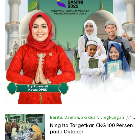
Berita
,
Daerah
,
Eksklusif
,
Lingkungan
Juli
23, 2026
Ning Ita Targetkan CKG 100 Persen
pada Oktober