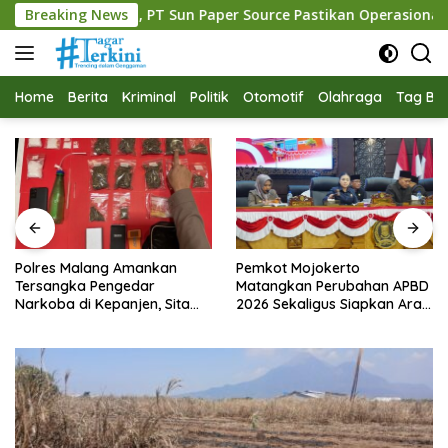
Langsung
 Sun Paper Source Pastikan Operasional Berjalan Normal
Breaking News
ke
konten
Home
Berita
Kriminal
Politik
Otomotif
Olahraga
Tag Ber
Polres Malang Amankan
Pemkot Mojokerto
Tersangka Pengedar
Matangkan Perubahan APBD
Narkoba di Kepanjen, Sita
2026 Sekaligus Siapkan Arah
Sabu 96 Gram dan Ganja 131
Pembangunan 2027
Gram