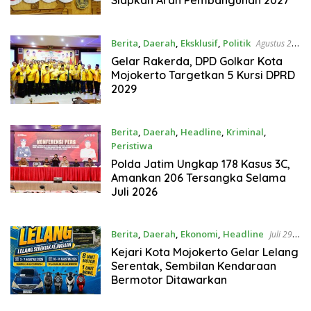
Berita
,
Daerah
,
Eksklusif
,
Politik
Agustus 2,
2026
Gelar Rakerda, DPD Golkar Kota
Mojokerto Targetkan 5 Kursi DPRD
2029
Berita
,
Daerah
,
Headline
,
Kriminal
,
Peristiwa
Agustus 1, 2026
Polda Jatim Ungkap 178 Kasus 3C,
Amankan 206 Tersangka Selama
Juli 2026
Berita
,
Daerah
,
Ekonomi
,
Headline
Juli 29,
2026
Kejari Kota Mojokerto Gelar Lelang
Serentak, Sembilan Kendaraan
Bermotor Ditawarkan