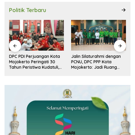
Politik Terbaru
r
DPC PDI Perjuangan Kota
Jalin Silaturahmi dengan
n
Mojokerto Peringati 30
PCNU, DPC PPP Kota
Tahun Peristiwa Kudatuli,
Mojokerto: Jadi Ruang
Refleksi Demokrasi dari
Dialog Penguatan Peran
Perjuangan Panjang