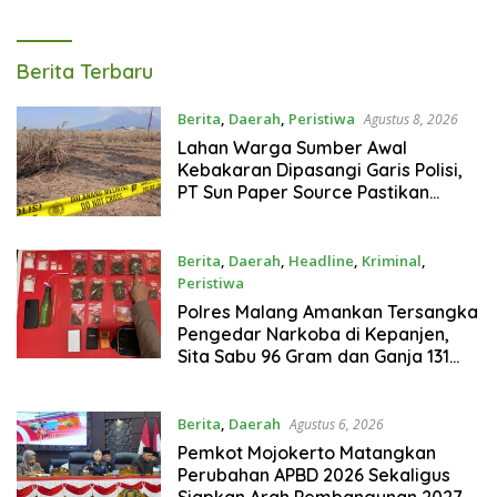
Gram
Tagarterkini
Berita Terbaru
Berita
,
Daerah
,
Peristiwa
Agustus 8, 2026
Lahan Warga Sumber Awal
Kebakaran Dipasangi Garis Polisi,
PT Sun Paper Source Pastikan
Operasional Berjalan Normal
Berita
,
Daerah
,
Headline
,
Kriminal
,
Peristiwa
Agustus 7, 2026
Polres Malang Amankan Tersangka
Pengedar Narkoba di Kepanjen,
Sita Sabu 96 Gram dan Ganja 131
Gram
Berita
,
Daerah
Agustus 6, 2026
Pemkot Mojokerto Matangkan
Perubahan APBD 2026 Sekaligus
Siapkan Arah Pembangunan 2027