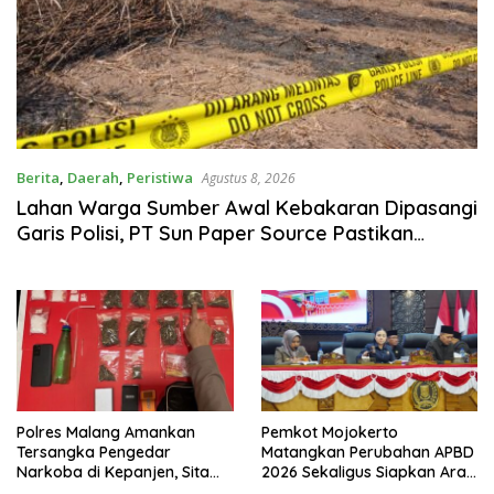
Berita
,
Daerah
,
Peristiwa
Agustus 8, 2026
Lahan Warga Sumber Awal Kebakaran Dipasangi
Garis Polisi, PT Sun Paper Source Pastikan
Operasional Berjalan Normal
Polres Malang Amankan
Pemkot Mojokerto
Tersangka Pengedar
Matangkan Perubahan APBD
Narkoba di Kepanjen, Sita
2026 Sekaligus Siapkan Arah
Sabu 96 Gram dan Ganja 131
Pembangunan 2027