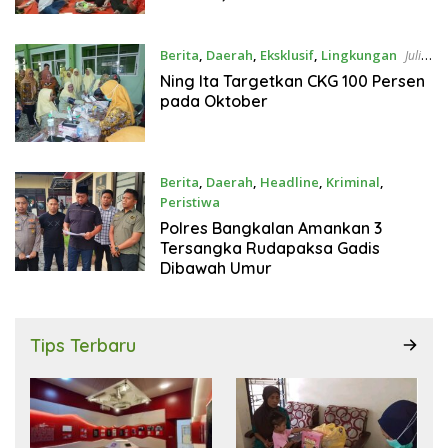
Perjuangan Panjang
Berita
,
Daerah
,
Eksklusif
,
Lingkungan
Juli
23, 2026
Ning Ita Targetkan CKG 100 Persen
pada Oktober
Berita
,
Daerah
,
Headline
,
Kriminal
,
Peristiwa
Juli 21, 2026
Polres Bangkalan Amankan 3
Tersangka Rudapaksa Gadis
Dibawah Umur
Tips Terbaru