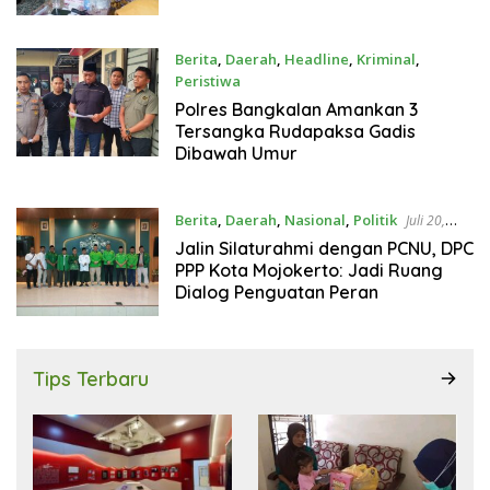
Berita
,
Daerah
,
Headline
,
Kriminal
,
Peristiwa
Juli 21, 2026
Polres Bangkalan Amankan 3
Tersangka Rudapaksa Gadis
Dibawah Umur
Berita
,
Daerah
,
Nasional
,
Politik
Juli 20,
2026
Jalin Silaturahmi dengan PCNU, DPC
PPP Kota Mojokerto: Jadi Ruang
Dialog Penguatan Peran
Tips Terbaru