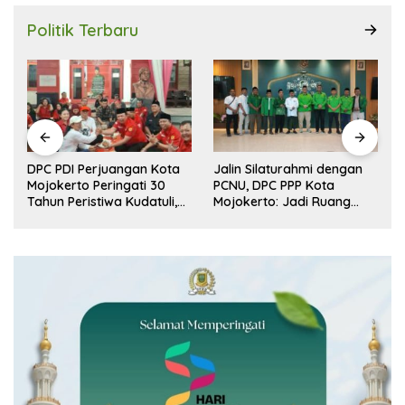
Politik Terbaru
DPC PDI Perjuangan Kota
Jalin Silaturahmi dengan
r
Mojokerto Peringati 30
PCNU, DPC PPP Kota
n
Tahun Peristiwa Kudatuli,
Mojokerto: Jadi Ruang
Refleksi Demokrasi dari
Dialog Penguatan Peran
Perjuangan Panjang