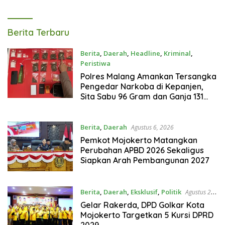
Tagarterkini
Berita Terbaru
Berita
,
Daerah
,
Headline
,
Kriminal
,
Peristiwa
Agustus 7, 2026
Polres Malang Amankan Tersangka
Pengedar Narkoba di Kepanjen,
Sita Sabu 96 Gram dan Ganja 131
Gram
Berita
,
Daerah
Agustus 6, 2026
Pemkot Mojokerto Matangkan
Perubahan APBD 2026 Sekaligus
Siapkan Arah Pembangunan 2027
Berita
,
Daerah
,
Eksklusif
,
Politik
Agustus 2,
2026
Gelar Rakerda, DPD Golkar Kota
Mojokerto Targetkan 5 Kursi DPRD
2029