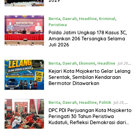
Berita
,
Daerah
,
Headline
,
Kriminal
,
Peristiwa
Agustus 1, 2026
Polda Jatim Ungkap 178 Kasus 3C,
Amankan 206 Tersangka Selama
Juli 2026
Berita
,
Daerah
,
Ekonomi
,
Headline
Juli 29,
2026
Kejari Kota Mojokerto Gelar Lelang
Serentak, Sembilan Kendaraan
Bermotor Ditawarkan
Berita
,
Daerah
,
Headline
,
Politik
Juli 28,
2026
DPC PDI Perjuangan Kota Mojokerto
Peringati 30 Tahun Peristiwa
Kudatuli, Refleksi Demokrasi dari
Perjuangan Panjang