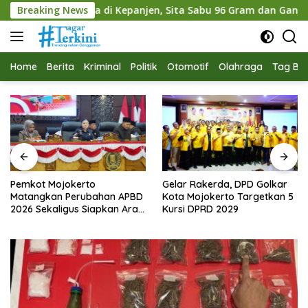
Langsung
 Kepanjen, Sita Sabu 96 Gram dan Ganja 131 Gram
Breaking News
Pe
ke
konten
Home
Berita
Kriminal
Politik
Otomotif
Olahraga
Tag Ber
Pemkot Mojokerto
Gelar Rakerda, DPD Golkar
Matangkan Perubahan APBD
Kota Mojokerto Targetkan 5
2026 Sekaligus Siapkan Arah
Kursi DPRD 2029
Pembangunan 2027