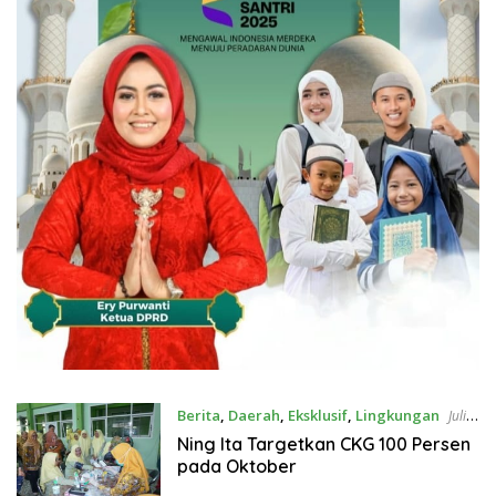
Berita
,
Daerah
,
Eksklusif
,
Lingkungan
Juli
23, 2026
Ning Ita Targetkan CKG 100 Persen
pada Oktober