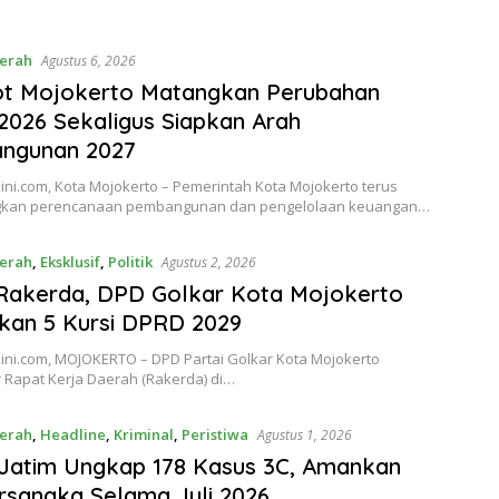
erah
Agustus 6, 2026
t Mojokerto Matangkan Perubahan
026 Sekaligus Siapkan Arah
ngunan 2027
ni.com, Kota Mojokerto – Pemerintah Kota Mojokerto terus
kan perencanaan pembangunan dan pengelolaan keuangan…
erah
,
Eksklusif
,
Politik
Agustus 2, 2026
Rakerda, DPD Golkar Kota Mojokerto
kan 5 Kursi DPRD 2029
ini.com, MOJOKERTO – DPD Partai Golkar Kota Mojokerto
 Rapat Kerja Daerah (Rakerda) di…
erah
,
Headline
,
Kriminal
,
Peristiwa
Agustus 1, 2026
Jatim Ungkap 178 Kasus 3C, Amankan
rsangka Selama Juli 2026