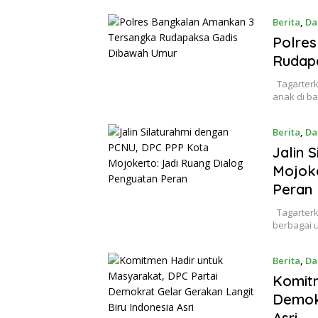
Berita
,
Da
Polre
Rudap
Tagarterk
anak di b
Berita
,
Da
Jalin 
Mojoke
Peran
Tagarterk
berbagai 
Berita
,
Da
Komitm
Demokr
Asri