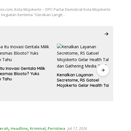
ni.com, Kota Mojokerto – DPC Partai Demokrat Kota Mojokerto
 kegiatan bertema “Gerakan Langit…
Inovasi Gentala Milik
as Blooto? Yuks
Kenalkan Layanan
ahu
Secretome, RS Gatoel
Profil 
Mojokerto Gelar Health Talk
Ustadza
dan Gathering Media 2025
Tiktok
erah
,
Headline
,
Kriminal
,
Peristiwa
Juli 17, 2026