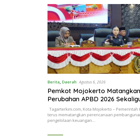
Berita
,
Daerah
Agustus 6, 2026
Pemkot Mojokerto Matangka
Perubahan APBD 2026 Sekalig
Arah Pembangunan 2027
Tagarterkini.com, Kota Mojokerto – Pemerintah 
terus mematangkan perencanaan pembanguna
pengelolaan keuangan…