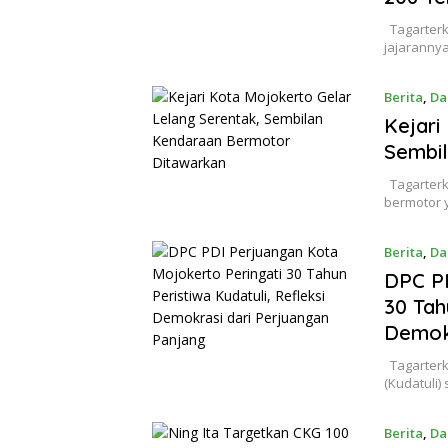
Tagarterk
jajaranny
Berita
,
Da
Kejari
Sembi
Tagarterk
bermotor y
Berita
,
Da
DPC PD
30 Tah
Demokr
Tagarterki
(Kudatuli
Berita
,
Da