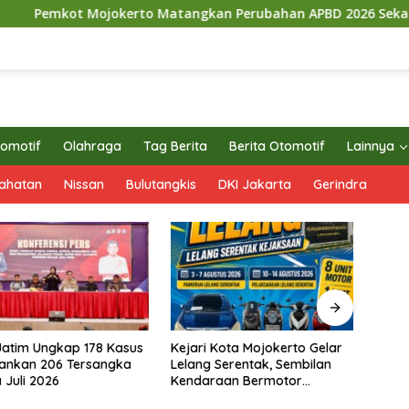
ojokerto Matangkan Perubahan APBD 2026 Sekaligus Siapkan
omotif
Olahraga
Tag Berita
Berita Otomotif
Lainnya
ahatan
Nissan
Bulutangkis
DKI Jakarta
Gerindra
tim Ungkap 178 Kasus
Kejari Kota Mojokerto Gelar
DPC P
nkan 206 Tersangka
Lelang Serentak, Sembilan
Mojok
uli 2026
Kendaraan Bermotor
Peris
Ditawarkan
Demo