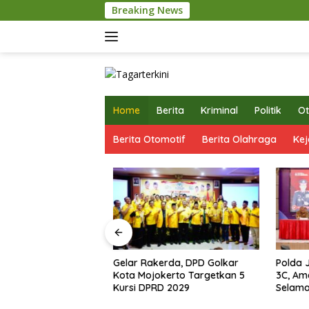
Langsung
Breaking News
Pemkot M
ke
konten
Home
Berita
Kriminal
Politik
Ot
Berita Otomotif
Berita Olahraga
Kej
Gelar Rakerda, DPD Golkar
Polda Ja
okerto Matangkan
Kota Mojokerto Targetkan 5
3C, Ama
APBD 2026
Kursi DPRD 2029
Selama J
iapkan Arah
n 2027