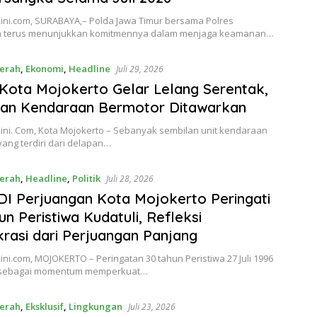
ini.com, SURABAYA,– Polda Jawa Timur bersama Polres
a terus menunjukkan komitmennya dalam menjaga keamanan…
erah
,
Ekonomi
,
Headline
Juli 29, 2026
 Kota Mojokerto Gelar Lelang Serentak,
lan Kendaraan Bermotor Ditawarkan
ini. Com, Kota Mojokerto – Sebanyak sembilan unit kendaraan
ang terdiri dari delapan…
erah
,
Headline
,
Politik
Juli 28, 2026
I Perjuangan Kota Mojokerto Peringati
un Peristiwa Kudatuli, Refleksi
asi dari Perjuangan Panjang
ni.com, MOJOKERTO – Peringatan 30 tahun Peristiwa 27 Juli 1996
) sebagai momentum memperkuat…
erah
,
Eksklusif
,
Lingkungan
Juli 23, 2026