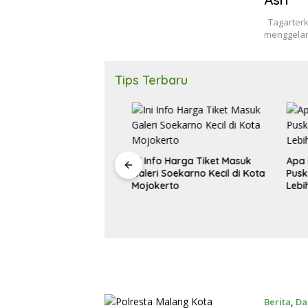
Tagarterki
menggelar
Tips Terbaru
Ini Info Harga Tiket Masuk
Apa Itu 
Galeri Soekarno Kecil di Kota
Puskesm
a Mojokerto Ajak
Mojokerto
Lebih T
asi Perempuan
Deteksi Dini Kanker
ahim
Berita
,
Da