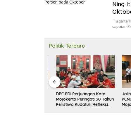
Ning I
Oktob
Tagarterk
capaian P
Politik Terbaru
kerda, DPD Golkar
DPC PDI Perjuangan Kota
Jalin Si
okerto Targetkan 5
Mojokerto Peringati 30 Tahun
PCNU, D
PRD 2029
Peristiwa Kudatuli, Refleksi
Mojoker
Demokrasi dari Perjuangan
Penguat
Panjang