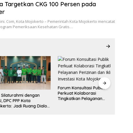
ta Targetkan CKG 100 Persen pada
er
ini. Com, Kota Mojokerto – Pemerintah Kota Mojokerto mencatat
rogram Pemeriksaan Kesehatan Gratis…
Forum Konsultasi Publik
Perluas
Perkuat Kolaborasi
Pemkot
laturahmi dengan
Tingkatkan Pelayanan
Jamban
PC PPP Kota
Perizinan dan Iklim Investasi
Keluar
to: Jadi Ruang Dialog
Kota Mojokerto
an Peran