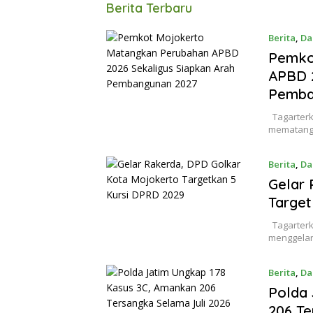
Tagarterkini
Berita Terbaru
Berita
,
Da
Pemko
APBD 2
Pemba
Tagarterki
mematang
Berita
,
Da
Gelar 
Target
Tagarterk
menggelar
Berita
,
Da
Polda 
206 Te