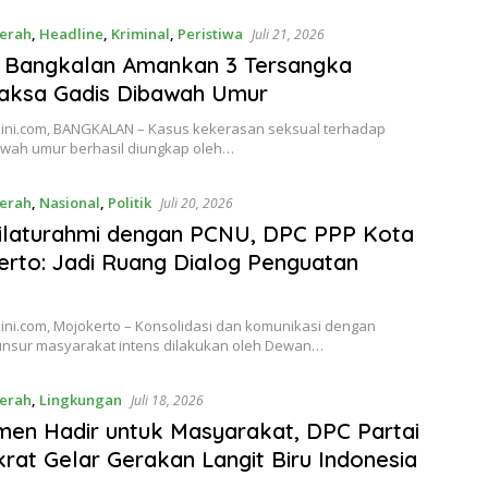
erah
,
Headline
,
Kriminal
,
Peristiwa
Juli 21, 2026
s Bangkalan Amankan 3 Tersangka
aksa Gadis Dibawah Umur
ini.com, BANGKALAN – Kasus kekerasan seksual terhadap
awah umur berhasil diungkap oleh…
erah
,
Nasional
,
Politik
Juli 20, 2026
Silaturahmi dengan PCNU, DPC PPP Kota
rto: Jadi Ruang Dialog Penguatan
ini.com, Mojokerto – Konsolidasi dan komunikasi dengan
unsur masyarakat intens dilakukan oleh Dewan…
erah
,
Lingkungan
Juli 18, 2026
en Hadir untuk Masyarakat, DPC Partai
at Gelar Gerakan Langit Biru Indonesia