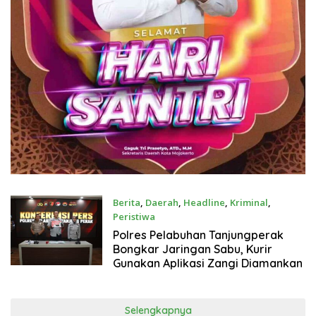
Berita
,
Daerah
,
Headline
,
Kriminal
,
Peristiwa
Juli 16, 2026
Polres Pelabuhan Tanjungperak
Bongkar Jaringan Sabu, Kurir
Gunakan Aplikasi Zangi Diamankan
Selengkapnya