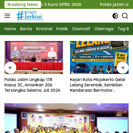
Langsung
5 Kursi DPRD 2029
Breaking News
Polda Jatim Ungkap 178 Kasus 3C, A
ke
konten
Home
Berita
Kriminal
Politik
Otomotif
Olahraga
Tag Ber
Polda Jatim Ungkap 178
Kejari Kota Mojokerto Gelar
Kasus 3C, Amankan 206
Lelang Serentak, Sembilan
Tersangka Selama Juli 2026
Kendaraan Bermotor
Ditawarkan