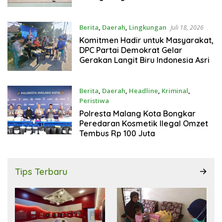
Berita
,
Daerah
,
Lingkungan
Juli 18, 2026
Komitmen Hadir untuk Masyarakat,
DPC Partai Demokrat Gelar
Gerakan Langit Biru Indonesia Asri
Berita
,
Daerah
,
Headline
,
Kriminal
,
Peristiwa
Juli 17, 2026
Polresta Malang Kota Bongkar
Peredaran Kosmetik Ilegal Omzet
Tembus Rp 100 Juta
Tips Terbaru