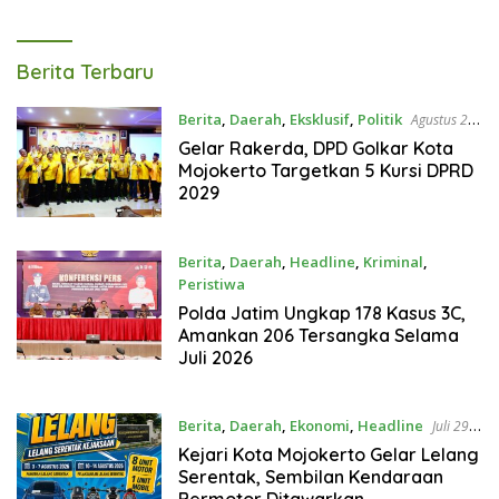
Tagarterkini
Berita Terbaru
Berita
,
Daerah
,
Eksklusif
,
Politik
Agustus 2,
2026
Gelar Rakerda, DPD Golkar Kota
Mojokerto Targetkan 5 Kursi DPRD
2029
Berita
,
Daerah
,
Headline
,
Kriminal
,
Peristiwa
Agustus 1, 2026
Polda Jatim Ungkap 178 Kasus 3C,
Amankan 206 Tersangka Selama
Juli 2026
Berita
,
Daerah
,
Ekonomi
,
Headline
Juli 29,
2026
Kejari Kota Mojokerto Gelar Lelang
Serentak, Sembilan Kendaraan
Bermotor Ditawarkan