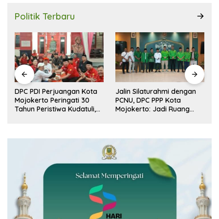
Politik Terbaru
DPC PDI Perjuangan Kota
Jalin Silaturahmi dengan
r
Mojokerto Peringati 30
PCNU, DPC PPP Kota
n
Tahun Peristiwa Kudatuli,
Mojokerto: Jadi Ruang
Refleksi Demokrasi dari
Dialog Penguatan Peran
Perjuangan Panjang