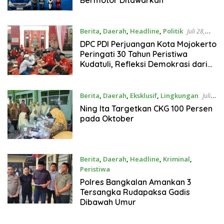
Berita
,
Daerah
,
Headline
,
Politik
Juli 28,
2026
DPC PDI Perjuangan Kota Mojokerto
Peringati 30 Tahun Peristiwa
Kudatuli, Refleksi Demokrasi dari
Perjuangan Panjang
Berita
,
Daerah
,
Eksklusif
,
Lingkungan
Juli
23, 2026
Ning Ita Targetkan CKG 100 Persen
pada Oktober
Berita
,
Daerah
,
Headline
,
Kriminal
,
Peristiwa
Juli 21, 2026
Polres Bangkalan Amankan 3
Tersangka Rudapaksa Gadis
Dibawah Umur