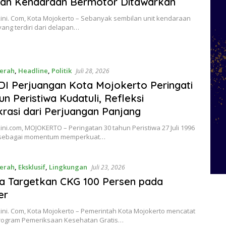
lan Kendaraan Bermotor Ditawarkan
ini. Com, Kota Mojokerto – Sebanyak sembilan unit kendaraan
ang terdiri dari delapan…
erah
,
Headline
,
Politik
Juli 28, 2026
I Perjuangan Kota Mojokerto Peringati
un Peristiwa Kudatuli, Refleksi
asi dari Perjuangan Panjang
ni.com, MOJOKERTO – Peringatan 30 tahun Peristiwa 27 Juli 1996
) sebagai momentum memperkuat…
erah
,
Eksklusif
,
Lingkungan
Juli 23, 2026
ta Targetkan CKG 100 Persen pada
er
ini. Com, Kota Mojokerto – Pemerintah Kota Mojokerto mencatat
rogram Pemeriksaan Kesehatan Gratis…