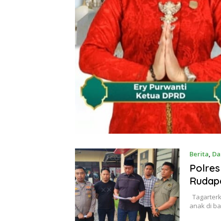
Berita
,
Da
Polre
Rudap
Tagarterk
anak di b