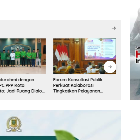
laturahmi dengan
Forum Konsultasi Publik
Perluas
PC PPP Kota
Perkuat Kolaborasi
Pemkot
to: Jadi Ruang Dialog
Tingkatkan Pelayanan
Jamban
an Peran
Perizinan dan Iklim Investasi
Keluar
Kota Mojokerto