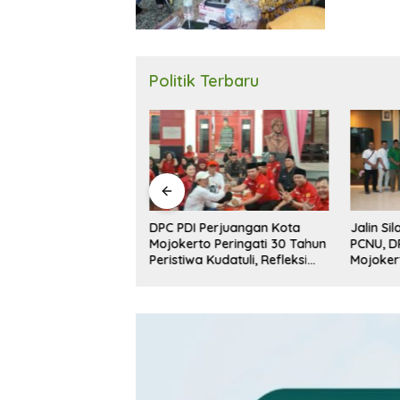
Politik Terbaru
DPC PDI Perjuangan Kota
Jalin Si
kerda, DPD Golkar
Mojokerto Peringati 30 Tahun
PCNU, D
okerto Targetkan 5
Peristiwa Kudatuli, Refleksi
Mojoker
PRD 2029
Demokrasi dari Perjuangan
Penguat
Panjang