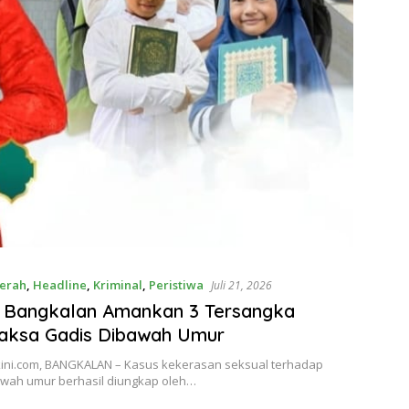
erah
,
Headline
,
Kriminal
,
Peristiwa
Juli 21, 2026
s Bangkalan Amankan 3 Tersangka
aksa Gadis Dibawah Umur
ini.com, BANGKALAN – Kasus kekerasan seksual terhadap
awah umur berhasil diungkap oleh…