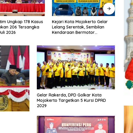
Kejari Kota Mojokerto Gelar
DPC P
tim Ungkap 178 Kasus
Lelang Serentak, Sembilan
Mojok
nkan 206 Tersangka
Kendaraan Bermotor
Peris
uli 2026
Ditawarkan
Demo
Panj
Gelar Rakerda, DPD Golkar Kota
Mojokerto Targetkan 5 Kursi DPRD
2029
n