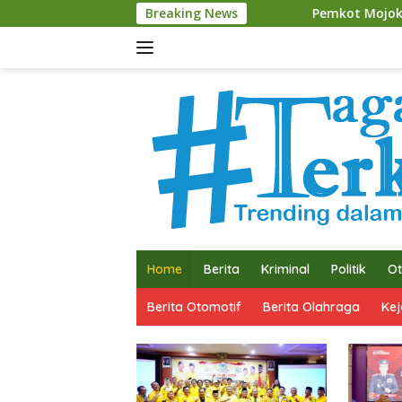
Langsung
Pemkot Mojokerto Matangkan Perubahan A
Breaking News
ke
konten
Home
Berita
Kriminal
Politik
Ot
Berita Otomotif
Berita Olahraga
Kej