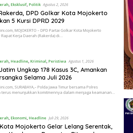
erah
,
Eksklusif
,
Politik
Agustus 2, 2026
Rakerda, DPD Golkar Kota Mojokerto
kan 5 Kursi DPRD 2029
ini.com, MOJOKERTO – DPD Partai Golkar Kota Mojokerto
 Rapat Kerja Daerah (Rakerda) di…
erah
,
Headline
,
Kriminal
,
Peristiwa
Agustus 1, 2026
Jatim Ungkap 178 Kasus 3C, Amankan
rsangka Selama Juli 2026
ini.com, SURABAYA,– Polda Jawa Timur bersama Polres
a terus menunjukkan komitmennya dalam menjaga keamanan…
erah
,
Ekonomi
,
Headline
Juli 29, 2026
 Kota Mojokerto Gelar Lelang Serentak,