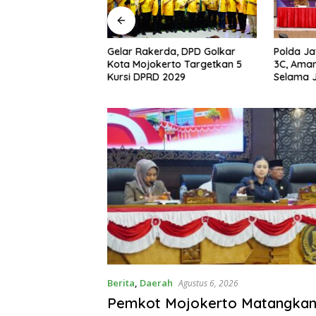
okerto Matangkan
Gelar Rakerda, DPD Golkar
Polda Ja
APBD 2026
Kota Mojokerto Targetkan 5
3C, Ama
iapkan Arah
Kursi DPRD 2029
Selama J
n 2027
Berita
,
Daerah
Agustus 6, 2026
Pemkot Mojokerto Matangka