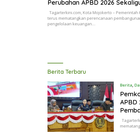
Perubahan APBD 2026 Sekalig
Arah Pembangunan 2027
Tagarterkini.com, Kota Mojokerto – Pemerintah 
terus mematangkan perencanaan pembanguna
pengelolaan keuangan…
Tagarterkini
Berita Terbaru
Berita
,
Da
Pemko
APBD 2
Pemba
Tagarterki
mematang