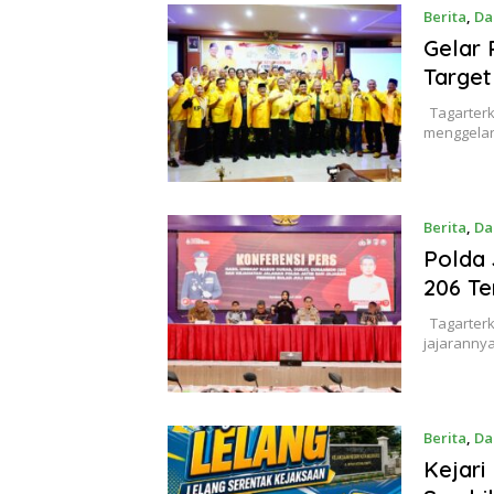
Berita
,
Da
Gelar 
Target
Tagarterk
menggelar
Berita
,
Da
Polda 
206 Te
Tagarterk
jajaranny
Berita
,
Da
Kejari