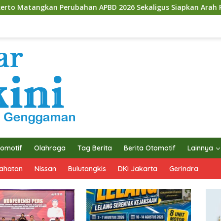
PBD 2026 Sekaligus Siapkan Arah Pembangunan 2027
G
omotif
Olahraga
Tag Berita
Berita Otomotif
Lainnya
ahatan
Nissan
Bulutangkis
DKI Jakarta
Gerindra