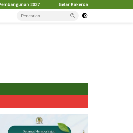
elar Rakerda, DPD Golkar Kota Mojokerto Targetkan 5 Kursi DP