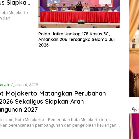
us Siapkan
Kota Mojokerto
n dan
Polda Jatim Ungkap 178 Kasus 3C,
Amankan 206 Tersangka Selama Juli
2026
erah
Agustus 6, 2026
t Mojokerto Matangkan Perubahan
026 Sekaligus Siapkan Arah
ngunan 2027
ni.com, Kota Mojokerto – Pemerintah Kota Mojokerto terus
kan perencanaan pembangunan dan pengelolaan keuangan…