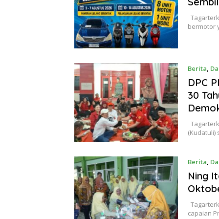
Sembi
Tagarterk
bermotor y
Berita
,
Da
DPC PD
30 Tah
Demokr
Tagarterki
(Kudatuli
Berita
,
Da
Ning I
Oktob
Tagarterk
capaian P