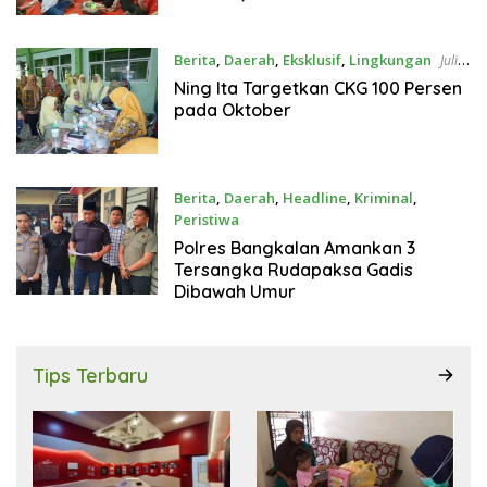
Perjuangan Panjang
Berita
,
Daerah
,
Eksklusif
,
Lingkungan
Juli
23, 2026
Ning Ita Targetkan CKG 100 Persen
pada Oktober
Berita
,
Daerah
,
Headline
,
Kriminal
,
Peristiwa
Juli 21, 2026
Polres Bangkalan Amankan 3
Tersangka Rudapaksa Gadis
Dibawah Umur
Tips Terbaru