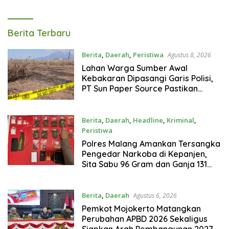
Gram
Tagarterkini
Berita Terbaru
Berita
,
Daerah
,
Peristiwa
Agustus 8, 2026
Lahan Warga Sumber Awal
Kebakaran Dipasangi Garis Polisi,
PT Sun Paper Source Pastikan
Operasional Berjalan Normal
Berita
,
Daerah
,
Headline
,
Kriminal
,
Peristiwa
Agustus 7, 2026
Polres Malang Amankan Tersangka
Pengedar Narkoba di Kepanjen,
Sita Sabu 96 Gram dan Ganja 131
Gram
Berita
,
Daerah
Agustus 6, 2026
Pemkot Mojokerto Matangkan
Perubahan APBD 2026 Sekaligus
Siapkan Arah Pembangunan 2027