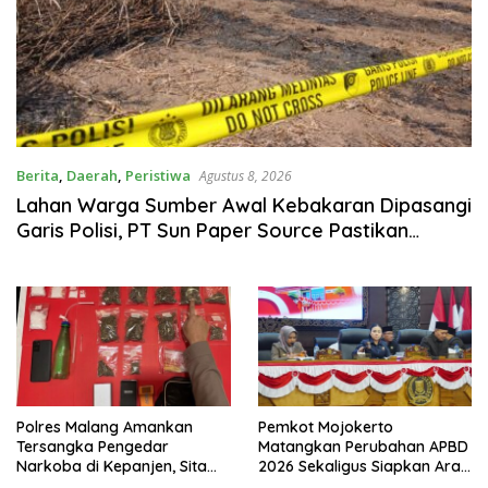
Berita
,
Daerah
,
Peristiwa
Agustus 8, 2026
Lahan Warga Sumber Awal Kebakaran Dipasangi
Garis Polisi, PT Sun Paper Source Pastikan
Operasional Berjalan Normal
Polres Malang Amankan
Pemkot Mojokerto
Tersangka Pengedar
Matangkan Perubahan APBD
Narkoba di Kepanjen, Sita
2026 Sekaligus Siapkan Arah
Sabu 96 Gram dan Ganja 131
Pembangunan 2027