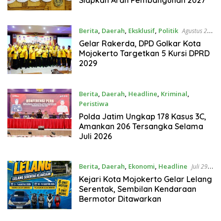
Berita
,
Daerah
,
Eksklusif
,
Politik
Agustus 2,
2026
Gelar Rakerda, DPD Golkar Kota
Mojokerto Targetkan 5 Kursi DPRD
2029
Berita
,
Daerah
,
Headline
,
Kriminal
,
Peristiwa
Agustus 1, 2026
Polda Jatim Ungkap 178 Kasus 3C,
Amankan 206 Tersangka Selama
Juli 2026
Berita
,
Daerah
,
Ekonomi
,
Headline
Juli 29,
2026
Kejari Kota Mojokerto Gelar Lelang
Serentak, Sembilan Kendaraan
Bermotor Ditawarkan