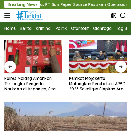
Langsung
T Sun Paper Source Pastikan Operasional Berjalan Normal
Breaking News
ke
konten
Home
Berita
Kriminal
Politik
Otomotif
Olahraga
Tag Ber
Polres Malang Amankan
Pemkot Mojokerto
Tersangka Pengedar
Matangkan Perubahan APBD
Narkoba di Kepanjen, Sita
2026 Sekaligus Siapkan Arah
Sabu 96 Gram dan Ganja 131
Pembangunan 2027
Gram