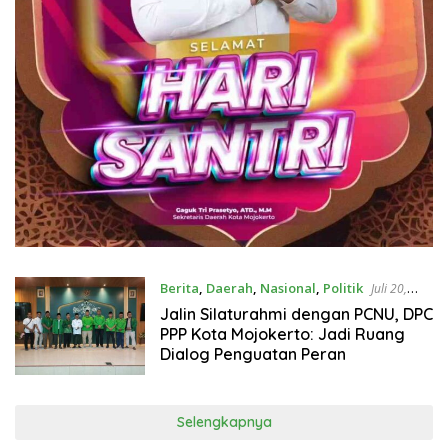
Berita
,
Daerah
,
Nasional
,
Politik
Juli 20,
2026
Jalin Silaturahmi dengan PCNU, DPC
PPP Kota Mojokerto: Jadi Ruang
Dialog Penguatan Peran
Selengkapnya