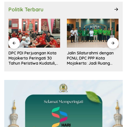
Politik Terbaru
r
DPC PDI Perjuangan Kota
Jalin Silaturahmi dengan
n
Mojokerto Peringati 30
PCNU, DPC PPP Kota
Tahun Peristiwa Kudatuli,
Mojokerto: Jadi Ruang
Refleksi Demokrasi dari
Dialog Penguatan Peran
Perjuangan Panjang