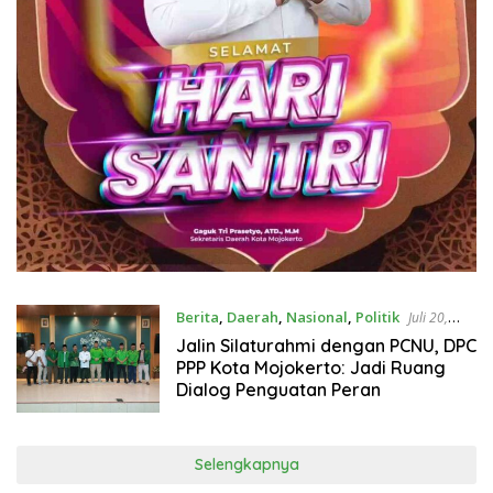
Berita
,
Daerah
,
Nasional
,
Politik
Juli 20,
2026
Jalin Silaturahmi dengan PCNU, DPC
PPP Kota Mojokerto: Jadi Ruang
Dialog Penguatan Peran
Selengkapnya