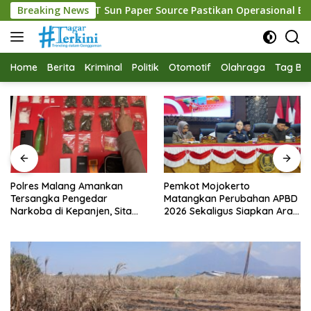
Langsung
n Paper Source Pastikan Operasional Berjalan Normal
Breaking News
P
ke
konten
Home
Berita
Kriminal
Politik
Otomotif
Olahraga
Tag Ber
Polres Malang Amankan
Pemkot Mojokerto
Tersangka Pengedar
Matangkan Perubahan APBD
Narkoba di Kepanjen, Sita
2026 Sekaligus Siapkan Arah
Sabu 96 Gram dan Ganja 131
Pembangunan 2027
Gram