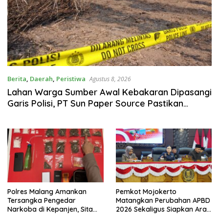
Berita
,
Daerah
,
Peristiwa
Agustus 8, 2026
Lahan Warga Sumber Awal Kebakaran Dipasangi
Garis Polisi, PT Sun Paper Source Pastikan
Operasional Berjalan Normal
Polres Malang Amankan
Pemkot Mojokerto
Tersangka Pengedar
Matangkan Perubahan APBD
Narkoba di Kepanjen, Sita
2026 Sekaligus Siapkan Arah
Sabu 96 Gram dan Ganja 131
Pembangunan 2027