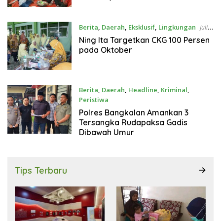
Perjuangan Panjang
Berita
,
Daerah
,
Eksklusif
,
Lingkungan
Juli
23, 2026
Ning Ita Targetkan CKG 100 Persen
pada Oktober
Berita
,
Daerah
,
Headline
,
Kriminal
,
Peristiwa
Juli 21, 2026
Polres Bangkalan Amankan 3
Tersangka Rudapaksa Gadis
Dibawah Umur
Tips Terbaru