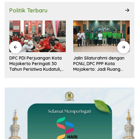
Politik Terbaru
r
DPC PDI Perjuangan Kota
Jalin Silaturahmi dengan
n
Mojokerto Peringati 30
PCNU, DPC PPP Kota
Tahun Peristiwa Kudatuli,
Mojokerto: Jadi Ruang
Refleksi Demokrasi dari
Dialog Penguatan Peran
Perjuangan Panjang