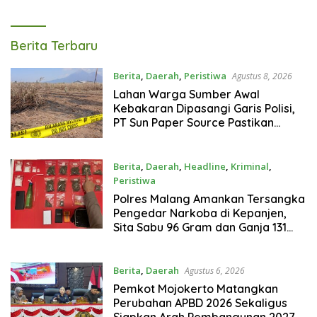
Gram
Tagarterkini
Berita Terbaru
Berita
,
Daerah
,
Peristiwa
Agustus 8, 2026
Lahan Warga Sumber Awal
Kebakaran Dipasangi Garis Polisi,
PT Sun Paper Source Pastikan
Operasional Berjalan Normal
Berita
,
Daerah
,
Headline
,
Kriminal
,
Peristiwa
Agustus 7, 2026
Polres Malang Amankan Tersangka
Pengedar Narkoba di Kepanjen,
Sita Sabu 96 Gram dan Ganja 131
Gram
Berita
,
Daerah
Agustus 6, 2026
Pemkot Mojokerto Matangkan
Perubahan APBD 2026 Sekaligus
Siapkan Arah Pembangunan 2027