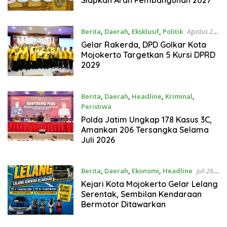
Berita
,
Daerah
,
Eksklusif
,
Politik
Agustus 2,
2026
Gelar Rakerda, DPD Golkar Kota
Mojokerto Targetkan 5 Kursi DPRD
2029
Berita
,
Daerah
,
Headline
,
Kriminal
,
Peristiwa
Agustus 1, 2026
Polda Jatim Ungkap 178 Kasus 3C,
Amankan 206 Tersangka Selama
Juli 2026
Berita
,
Daerah
,
Ekonomi
,
Headline
Juli 29,
2026
Kejari Kota Mojokerto Gelar Lelang
Serentak, Sembilan Kendaraan
Bermotor Ditawarkan