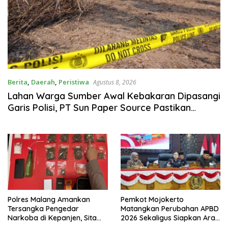
Berita
,
Daerah
,
Peristiwa
Agustus 8, 2026
Lahan Warga Sumber Awal Kebakaran Dipasangi
Garis Polisi, PT Sun Paper Source Pastikan
Operasional Berjalan Normal
Polres Malang Amankan
Pemkot Mojokerto
Tersangka Pengedar
Matangkan Perubahan APBD
Narkoba di Kepanjen, Sita
2026 Sekaligus Siapkan Arah
Sabu 96 Gram dan Ganja 131
Pembangunan 2027