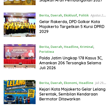
Berita
,
Daerah
,
Eksklusif
,
Politik
Agustus 2,
2026
Gelar Rakerda, DPD Golkar Kota
Mojokerto Targetkan 5 Kursi DPRD
2029
Berita
,
Daerah
,
Headline
,
Kriminal
,
Peristiwa
Agustus 1, 2026
Polda Jatim Ungkap 178 Kasus 3C,
Amankan 206 Tersangka Selama
Juli 2026
Berita
,
Daerah
,
Ekonomi
,
Headline
Juli 29,
2026
Kejari Kota Mojokerto Gelar Lelang
Serentak, Sembilan Kendaraan
Bermotor Ditawarkan