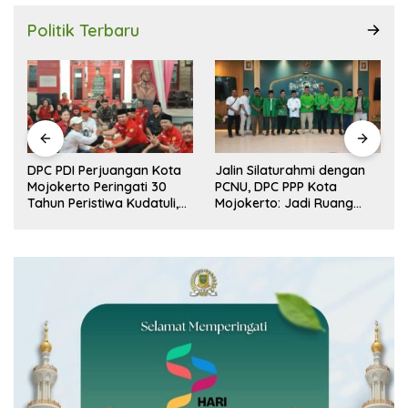
Politik Terbaru
r
DPC PDI Perjuangan Kota
Jalin Silaturahmi dengan
n
Mojokerto Peringati 30
PCNU, DPC PPP Kota
Tahun Peristiwa Kudatuli,
Mojokerto: Jadi Ruang
Refleksi Demokrasi dari
Dialog Penguatan Peran
Perjuangan Panjang