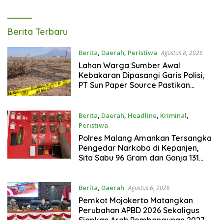
Gram
Tagarterkini
Berita Terbaru
Berita
,
Daerah
,
Peristiwa
Agustus 8, 2026
Lahan Warga Sumber Awal
Kebakaran Dipasangi Garis Polisi,
PT Sun Paper Source Pastikan
Operasional Berjalan Normal
Berita
,
Daerah
,
Headline
,
Kriminal
,
Peristiwa
Agustus 7, 2026
Polres Malang Amankan Tersangka
Pengedar Narkoba di Kepanjen,
Sita Sabu 96 Gram dan Ganja 131
Gram
Berita
,
Daerah
Agustus 6, 2026
Pemkot Mojokerto Matangkan
Perubahan APBD 2026 Sekaligus
Siapkan Arah Pembangunan 2027