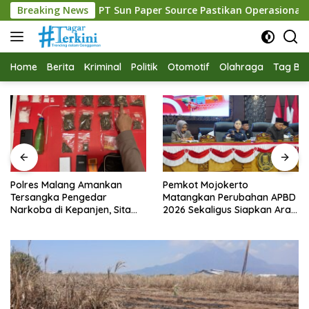
Langsung
 Sun Paper Source Pastikan Operasional Berjalan Normal
Breaking News
ke
konten
Home
Berita
Kriminal
Politik
Otomotif
Olahraga
Tag Ber
Polres Malang Amankan
Pemkot Mojokerto
Tersangka Pengedar
Matangkan Perubahan APBD
Narkoba di Kepanjen, Sita
2026 Sekaligus Siapkan Arah
Sabu 96 Gram dan Ganja 131
Pembangunan 2027
Gram