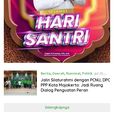
Berita
,
Daerah
,
Nasional
,
Politik
Juli 20,
2026
Jalin Silaturahmi dengan PCNU, DPC
PPP Kota Mojokerto: Jadi Ruang
Dialog Penguatan Peran
Selengkapnya