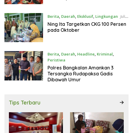
Perjuangan Panjang
Berita
,
Daerah
,
Eksklusif
,
Lingkungan
Juli
23, 2026
Ning Ita Targetkan CKG 100 Persen
pada Oktober
Berita
,
Daerah
,
Headline
,
Kriminal
,
Peristiwa
Juli 21, 2026
Polres Bangkalan Amankan 3
Tersangka Rudapaksa Gadis
Dibawah Umur
Tips Terbaru