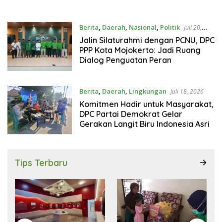
Berita
,
Daerah
,
Nasional
,
Politik
Juli 20,
2026
Jalin Silaturahmi dengan PCNU, DPC
PPP Kota Mojokerto: Jadi Ruang
Dialog Penguatan Peran
Berita
,
Daerah
,
Lingkungan
Juli 18, 2026
Komitmen Hadir untuk Masyarakat,
DPC Partai Demokrat Gelar
Gerakan Langit Biru Indonesia Asri
Tips Terbaru