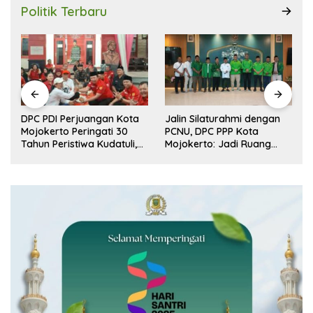
Politik Terbaru
DPC PDI Perjuangan Kota
Jalin Silaturahmi dengan
r
Mojokerto Peringati 30
PCNU, DPC PPP Kota
n
Tahun Peristiwa Kudatuli,
Mojokerto: Jadi Ruang
Refleksi Demokrasi dari
Dialog Penguatan Peran
Perjuangan Panjang