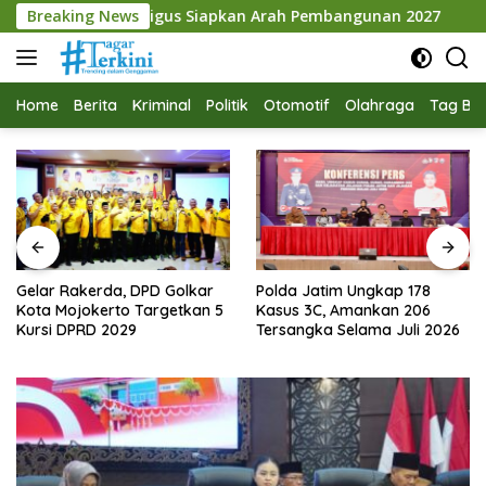
Langsung
us Siapkan Arah Pembangunan 2027
Breaking News
Gelar Rakerda, DPD
ke
konten
Home
Berita
Kriminal
Politik
Otomotif
Olahraga
Tag Ber
Gelar Rakerda, DPD Golkar
Polda Jatim Ungkap 178
Kota Mojokerto Targetkan 5
Kasus 3C, Amankan 206
Kursi DPRD 2029
Tersangka Selama Juli 2026