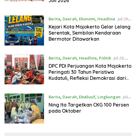
Juli 2026
Berita
,
Daerah
,
Ekonomi
,
Headline
Juli 29,
2026
Kejari Kota Mojokerto Gelar Lelang
Serentak, Sembilan Kendaraan
Bermotor Ditawarkan
Berita
,
Daerah
,
Headline
,
Politik
Juli 28,
2026
DPC PDI Perjuangan Kota Mojokerto
Peringati 30 Tahun Peristiwa
Kudatuli, Refleksi Demokrasi dari
Perjuangan Panjang
Berita
,
Daerah
,
Eksklusif
,
Lingkungan
Juli
23, 2026
Ning Ita Targetkan CKG 100 Persen
pada Oktober