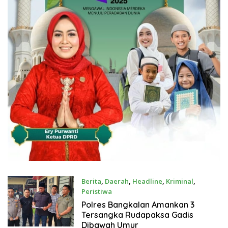
Berita
,
Daerah
,
Headline
,
Kriminal
,
Peristiwa
Juli 21, 2026
Polres Bangkalan Amankan 3
Tersangka Rudapaksa Gadis
Dibawah Umur