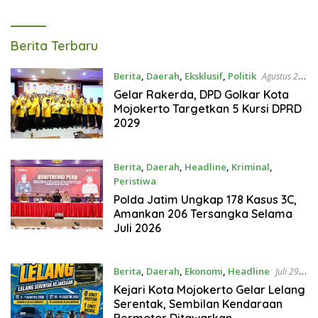
Tagarterkini
Berita Terbaru
Berita
,
Daerah
,
Eksklusif
,
Politik
Agustus 2,
2026
Gelar Rakerda, DPD Golkar Kota
Mojokerto Targetkan 5 Kursi DPRD
2029
Berita
,
Daerah
,
Headline
,
Kriminal
,
Peristiwa
Agustus 1, 2026
Polda Jatim Ungkap 178 Kasus 3C,
Amankan 206 Tersangka Selama
Juli 2026
Berita
,
Daerah
,
Ekonomi
,
Headline
Juli 29,
2026
Kejari Kota Mojokerto Gelar Lelang
Serentak, Sembilan Kendaraan
Bermotor Ditawarkan