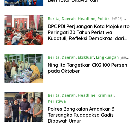
Berita
,
Daerah
,
Headline
,
Politik
Juli 28,
2026
DPC PDI Perjuangan Kota Mojokerto
Peringati 30 Tahun Peristiwa
Kudatuli, Refleksi Demokrasi dari
Perjuangan Panjang
Berita
,
Daerah
,
Eksklusif
,
Lingkungan
Juli
23, 2026
Ning Ita Targetkan CKG 100 Persen
pada Oktober
Berita
,
Daerah
,
Headline
,
Kriminal
,
Peristiwa
Juli 21, 2026
Polres Bangkalan Amankan 3
Tersangka Rudapaksa Gadis
Dibawah Umur